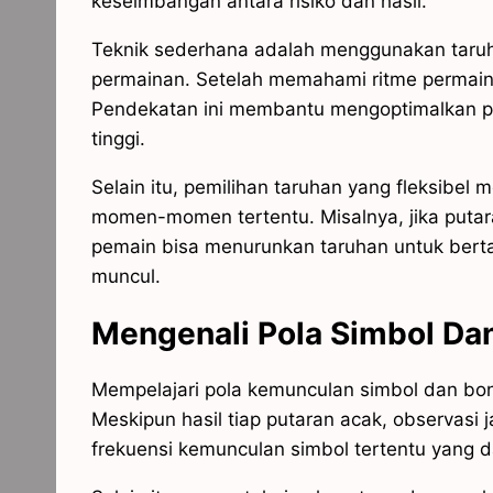
keseimbangan antara risiko dan hasil.
Teknik sederhana adalah menggunakan taruh
permainan. Setelah memahami ritme permaina
Pendekatan ini membantu mengoptimalkan pe
tinggi.
Selain itu, pemilihan taruhan yang fleksib
momen-momen tertentu. Misalnya, jika putar
pemain bisa menurunkan taruhan untuk bert
muncul.
Mengenali Pola Simbol Da
Mempelajari pola kemunculan simbol dan bonus
Meskipun hasil tiap putaran acak, observa
frekuensi kemunculan simbol tertentu yang