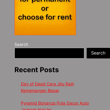
Search
Search
Recent Posts
Day of Dead Cara Jitu Raih
Kemenangan Besar
Pyramid Bonanza Pola Gacor Auto
Jackpot Hari Ini