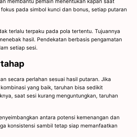
 akan membantu pemain menentukan kapan saat
fokus pada simbol kunci dan bonus, setiap putaran
dak terlalu terpaku pada pola tertentu. Tujuannya
 menebak hasil. Pendekatan berbasis pengamatan
am setiap sesi.
rtahap
an secara perlahan sesuai hasil putaran. Jika
ombinasi yang baik, taruhan bisa sedikit
iknya, saat sesi kurang menguntungkan, taruhan
 menyeimbangkan antara potensi kemenangan dan
aga konsistensi sambil tetap siap memanfaatkan