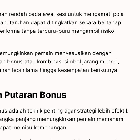
an rendah pada awal sesi untuk mengamati pola
n, taruhan dapat ditingkatkan secara bertahap.
rforma tanpa terburu-buru mengambil risiko
el memungkinkan pemain menyesuaikan dengan
an bonus atau kombinasi simbol jarang muncul,
ahan lebih lama hingga kesempatan berikutnya
n Putaran Bonus
 adalah teknik penting agar strategi lebih efektif.
si jangka panjang memungkinkan pemain memahami
 dapat memicu kemenangan.