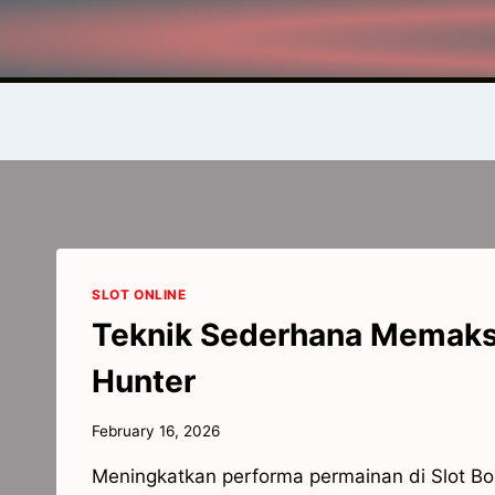
Skip
to
content
SLOT ONLINE
Teknik Sederhana Memaksi
Hunter
February 16, 2026
Meningkatkan performa permainan di Slot Bo