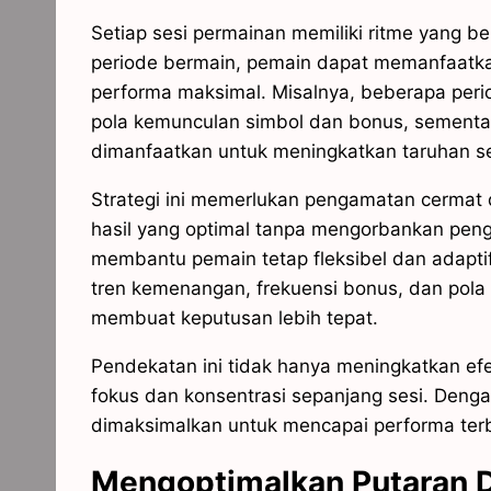
Setiap sesi permainan memiliki ritme yang b
periode bermain, pemain dapat memanfaatk
performa maksimal. Misalnya, beberapa peri
pola kemunculan simbol dan bonus, sementar
dimanfaatkan untuk meningkatkan taruhan s
Strategi ini memerlukan pengamatan cermat
hasil yang optimal tanpa mengorbankan pengel
membantu pemain tetap fleksibel dan adapt
tren kemenangan, frekuensi bonus, dan pol
membuat keputusan lebih tepat.
Pendekatan ini tidak hanya meningkatkan ef
fokus dan konsentrasi sepanjang sesi. Denga
dimaksimalkan untuk mencapai performa terb
Mengoptimalkan Putaran D