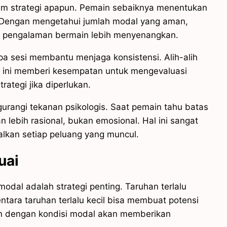
am strategi apapun. Pemain sebaiknya menentukan
. Dengan mengetahui jumlah modal yang aman,
dan pengalaman bermain lebih menyenangkan.
a sesi membantu menjaga konsistensi. Alih-alih
 ini memberi kesempatan untuk mengevaluasi
ategi jika diperlukan.
urangi tekanan psikologis. Saat pemain tahu batas
ebih rasional, bukan emosional. Hal ini sangat
lkan setiap peluang yang muncul.
uai
odal adalah strategi penting. Taruhan terlalu
tara taruhan terlalu kecil bisa membuat potensi
n dengan kondisi modal akan memberikan