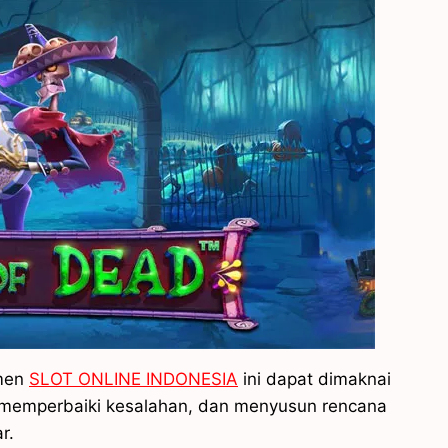
omen
SLOT ONLINE INDONESIA
ini dapat dimaknai
 memperbaiki kesalahan, dan menyusun rencana
r.