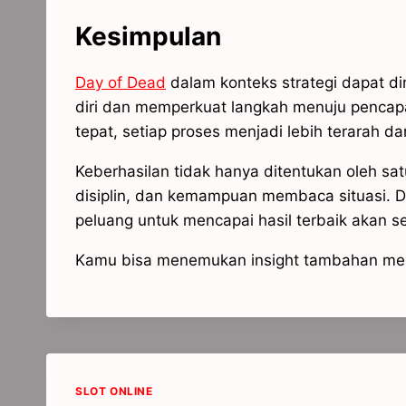
Kesimpulan
Day of Dead
dalam konteks strategi dapat d
diri dan memperkuat langkah menuju pencap
tepat, setiap proses menjadi lebih terarah d
Keberhasilan tidak hanya ditentukan oleh sat
disiplin, dan kemampuan membaca situasi.
peluang untuk mencapai hasil terbaik akan s
Kamu bisa menemukan insight tambahan mel
SLOT ONLINE