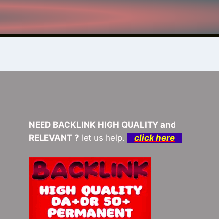
NEED BACKLINK HIGH QUALITY and
RELEVANT ?
let us help.
click here