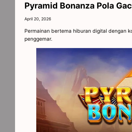
Pyramid Bonanza Pola Gaco
April 20, 2026
Permainan bertema hiburan digital dengan k
penggemar.