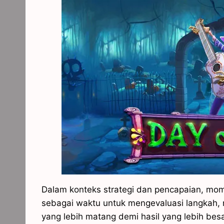
Dalam konteks strategi dan pencapaian, m
sebagai waktu untuk mengevaluasi langkah,
yang lebih matang demi hasil yang lebih besa