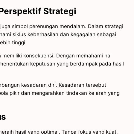
erspektif Strategi
 juga simbol perenungan mendalam. Dalam strategi
ami siklus keberhasilan dan kegagalan sebagai
bih tinggi.
h memiliki konsekuensi. Dengan memahami hal
m menentukan keputusan yang berdampak pada hasil
mbangun kesadaran diri. Kesadaran tersebut
pola pikir dan mengarahkan tindakan ke arah yang
us
raih hasil yang optimal. Tanpa fokus yang kuat,