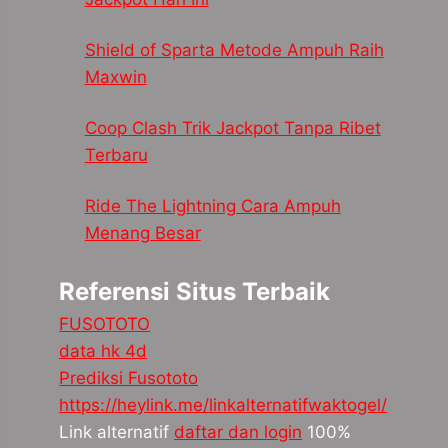
Shield of Sparta Metode Ampuh Raih
Maxwin
Coop Clash Trik Jackpot Tanpa Ribet
Terbaru
Ride The Lightning Cara Ampuh
Menang Besar
Referensi Situs Terbaik
FUSOTOTO
data hk 4d
Prediksi Fusototo
https://heylink.me/linkalternatifwaktogel/
Link alternatif
daftar dan login
100%