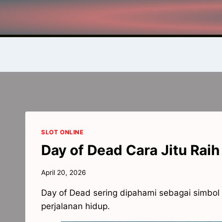
Skip
to
content
SLOT ONLINE
Day of Dead Cara Jitu Ra
April 20, 2026
Day of Dead sering dipahami sebagai simbol 
perjalanan hidup.