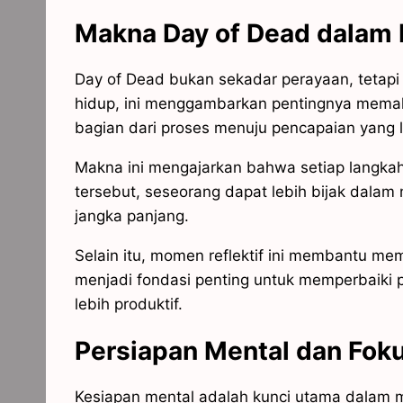
Makna Day of Dead dalam P
Day of Dead bukan sekadar perayaan, tetapi
hidup, ini menggambarkan pentingnya memah
bagian dari proses menuju pencapaian yang le
Makna ini mengajarkan bahwa setiap langka
tersebut, seseorang dapat lebih bijak dala
jangka panjang.
Selain itu, momen reflektif ini membantu me
menjadi fondasi penting untuk memperbaiki 
lebih produktif.
Persiapan Mental dan Fok
Kesiapan mental adalah kunci utama dalam me