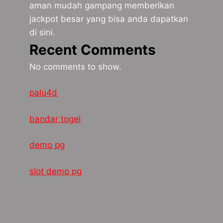
aman mudah gampang memberikan
jackpot besar yang bisa anda dapatkan
di sini.
Recent Comments
No comments to show.
palu4d
bandar togel
demo pg
slot demo pg