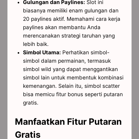
Gulungan dan Paylines:
Slot ini
biasanya memiliki enam gulungan dan
20 paylines aktif. Memahami cara kerja
paylines akan membantu Anda
merencanakan strategi taruhan yang
lebih baik.
Simbol Utama:
Perhatikan simbol-
simbol dalam permainan, termasuk
simbol wild yang dapat menggantikan
simbol lain untuk membentuk kombinasi
kemenangan. Selain itu, simbol scatter
bisa memicu fitur bonus seperti putaran
gratis.
Manfaatkan Fitur Putaran
Gratis