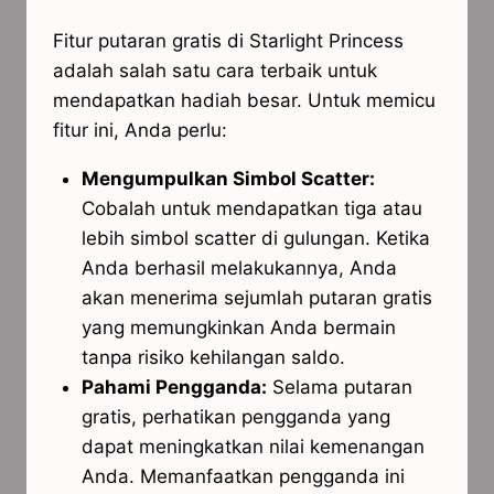
Fitur putaran gratis di Starlight Princess
adalah salah satu cara terbaik untuk
mendapatkan hadiah besar. Untuk memicu
fitur ini, Anda perlu:
Mengumpulkan Simbol Scatter:
Cobalah untuk mendapatkan tiga atau
lebih simbol scatter di gulungan. Ketika
Anda berhasil melakukannya, Anda
akan menerima sejumlah putaran gratis
yang memungkinkan Anda bermain
tanpa risiko kehilangan saldo.
Pahami Pengganda:
Selama putaran
gratis, perhatikan pengganda yang
dapat meningkatkan nilai kemenangan
Anda. Memanfaatkan pengganda ini