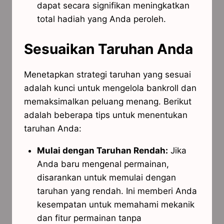
dapat secara signifikan meningkatkan
total hadiah yang Anda peroleh.
Sesuaikan Taruhan Anda
Menetapkan strategi taruhan yang sesuai
adalah kunci untuk mengelola bankroll dan
memaksimalkan peluang menang. Berikut
adalah beberapa tips untuk menentukan
taruhan Anda:
Mulai dengan Taruhan Rendah:
Jika
Anda baru mengenal permainan,
disarankan untuk memulai dengan
taruhan yang rendah. Ini memberi Anda
kesempatan untuk memahami mekanik
dan fitur permainan tanpa