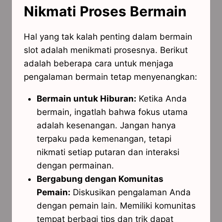
Nikmati Proses Bermain
Hal yang tak kalah penting dalam bermain
slot adalah menikmati prosesnya. Berikut
adalah beberapa cara untuk menjaga
pengalaman bermain tetap menyenangkan:
Bermain untuk Hiburan:
Ketika Anda
bermain, ingatlah bahwa fokus utama
adalah kesenangan. Jangan hanya
terpaku pada kemenangan, tetapi
nikmati setiap putaran dan interaksi
dengan permainan.
Bergabung dengan Komunitas
Pemain:
Diskusikan pengalaman Anda
dengan pemain lain. Memiliki komunitas
tempat berbagi tips dan trik dapat