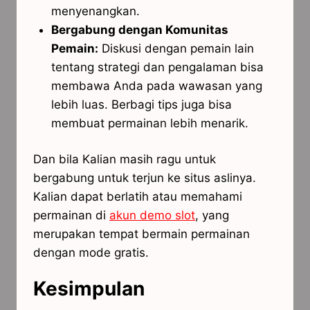
menyenangkan.
Bergabung dengan Komunitas
Pemain:
Diskusi dengan pemain lain
tentang strategi dan pengalaman bisa
membawa Anda pada wawasan yang
lebih luas. Berbagi tips juga bisa
membuat permainan lebih menarik.
Dan bila Kalian masih ragu untuk
bergabung untuk terjun ke situs aslinya.
Kalian dapat berlatih atau memahami
permainan di
akun demo slot
, yang
merupakan tempat bermain permainan
dengan mode gratis.
Kesimpulan