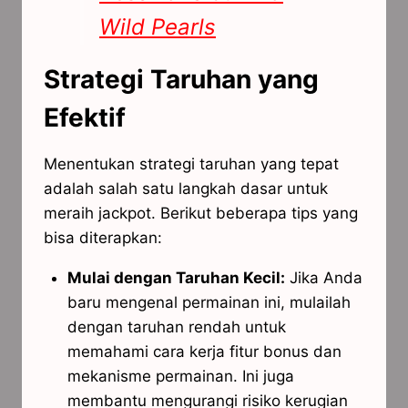
Wild Pearls
Strategi Taruhan yang
Efektif
Menentukan strategi taruhan yang tepat
adalah salah satu langkah dasar untuk
meraih jackpot. Berikut beberapa tips yang
bisa diterapkan:
Mulai dengan Taruhan Kecil:
Jika Anda
baru mengenal permainan ini, mulailah
dengan taruhan rendah untuk
memahami cara kerja fitur bonus dan
mekanisme permainan. Ini juga
membantu mengurangi risiko kerugian