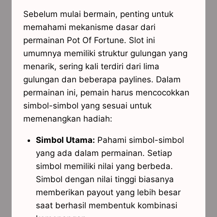
Sebelum mulai bermain, penting untuk
memahami mekanisme dasar dari
permainan Pot Of Fortune. Slot ini
umumnya memiliki struktur gulungan yang
menarik, sering kali terdiri dari lima
gulungan dan beberapa paylines. Dalam
permainan ini, pemain harus mencocokkan
simbol-simbol yang sesuai untuk
memenangkan hadiah:
Simbol Utama:
Pahami simbol-simbol
yang ada dalam permainan. Setiap
simbol memiliki nilai yang berbeda.
Simbol dengan nilai tinggi biasanya
memberikan payout yang lebih besar
saat berhasil membentuk kombinasi