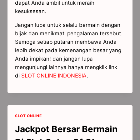
dapat Anda ambil untuk meraih
kesuksesan.
Jangan lupa untuk selalu bermain dengan
bijak dan menikmati pengalaman tersebut.
Semoga setiap putaran membawa Anda
lebih dekat pada kemenangan besar yang
Anda impikan! dan jangan lupa
mengunjungi lainnya hanya mengklik link
di
SLOT ONLINE INDONESIA
.
SLOT ONLINE
Jackpot Bersar Bermain