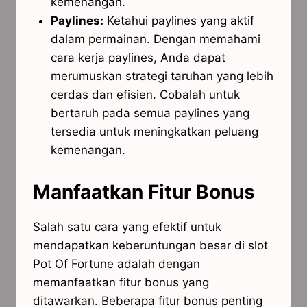
kemenangan.
Paylines:
Ketahui paylines yang aktif
dalam permainan. Dengan memahami
cara kerja paylines, Anda dapat
merumuskan strategi taruhan yang lebih
cerdas dan efisien. Cobalah untuk
bertaruh pada semua paylines yang
tersedia untuk meningkatkan peluang
kemenangan.
Manfaatkan Fitur Bonus
Salah satu cara yang efektif untuk
mendapatkan keberuntungan besar di slot
Pot Of Fortune adalah dengan
memanfaatkan fitur bonus yang
ditawarkan. Beberapa fitur bonus penting