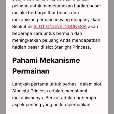
peluang untuk memenangkan hadiah besar
melalui berbagai fitur bonus dan
mekanisme permainan yang mengasyikkan.
Berikut ini
SLOT ONLINE INDONESIA
akan
beberapa cara untuk bermain dan
meningkatkan peluang Anda mendapatkan
hadiah besar di slot Starlight Princess.
Pahami Mekanisme
Permainan
Langkah pertama untuk berhasil dalam slot
Starlight Princess adalah memahami
mekanismenya. Berikut adalah beberapa
aspek penting yang perlu diperhatikan: