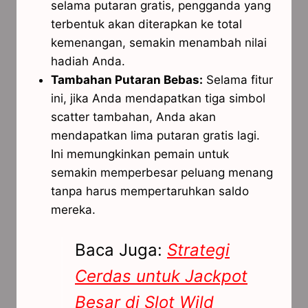
selama putaran gratis, pengganda yang
terbentuk akan diterapkan ke total
kemenangan, semakin menambah nilai
hadiah Anda.
Tambahan Putaran Bebas:
Selama fitur
ini, jika Anda mendapatkan tiga simbol
scatter tambahan, Anda akan
mendapatkan lima putaran gratis lagi.
Ini memungkinkan pemain untuk
semakin memperbesar peluang menang
tanpa harus mempertaruhkan saldo
mereka.
Baca Juga:
Strategi
Cerdas untuk Jackpot
Besar di Slot Wild