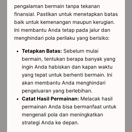
pengalaman bermain tanpa tekanan
finansial. Pastikan untuk menetapkan batas
baik untuk kemenangan maupun kerugian.
Ini membantu Anda tetap pada jalur dan
menghindari pola perilaku yang berisiko:
Tetapkan Batas:
Sebelum mulai
bermain, tentukan berapa banyak yang
ingin Anda habiskan dan kapan waktu
yang tepat untuk berhenti bermain. Ini
akan membantu Anda menghindari
pengeluaran yang berlebihan.
Catat Hasil Permainan:
Melacak hasil
permainan Anda bisa bermanfaat untuk
mengenali pola dan meningkatkan
strategi Anda ke depan.