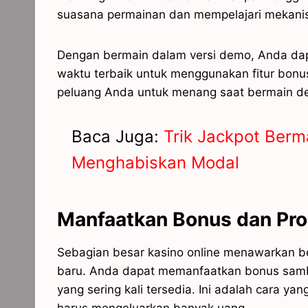
suasana permainan dan mempelajari mekanism
Dengan bermain dalam versi demo, Anda dap
waktu terbaik untuk menggunakan fitur bonus
peluang Anda untuk menang saat bermain de
Baca Juga:
Trik Jackpot Berm
Menghabiskan Modal
Manfaatkan Bonus dan Pr
Sebagian besar kasino online menawarkan b
baru. Anda dapat memanfaatkan bonus sambu
yang sering kali tersedia. Ini adalah cara 