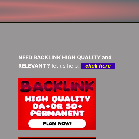
NEED BACKLINK HIGH QUALITY and
RELEVANT ?
let us help.
click here