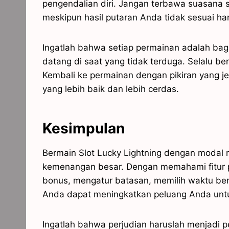
pengendalian diri. Jangan terbawa suasana 
meskipun hasil putaran Anda tidak sesuai ha
Ingatlah bahwa setiap permainan adalah ba
datang di saat yang tidak terduga. Selalu ber
Kembali ke permainan dengan pikiran yang
yang lebih baik dan lebih cerdas.
Kesimpulan
Bermain Slot Lucky Lightning dengan modal 
kemenangan besar. ​Dengan memahami fitur
bonus, mengatur batasan, memilih waktu be
Anda dapat meningkatkan peluang Anda untu
Ingatlah bahwa perjudian haruslah menjad