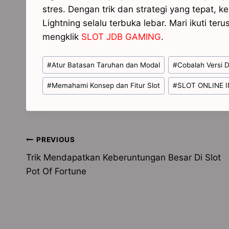
stres. Dengan trik dan strategi yang tepat,
Lightning selalu terbuka lebar. Mari ikuti te
mengklik
SLOT JDB GAMING
.
Post
#
Atur Batasan Taruhan dan Modal
#
Cobalah Versi 
Tags:
#
Memahami Konsep dan Fitur Slot
#
SLOT ONLINE 
Post
PREVIOUS
Trik Mendapatkan Keberuntungan Besar Di Slot
navigation
Pot Of Fortune