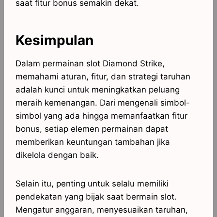
saat fitur bonus semakin dekat.
Kesimpulan
Dalam permainan slot Diamond Strike,
memahami aturan, fitur, dan strategi taruhan
adalah kunci untuk meningkatkan peluang
meraih kemenangan. Dari mengenali simbol-
simbol yang ada hingga memanfaatkan fitur
bonus, setiap elemen permainan dapat
memberikan keuntungan tambahan jika
dikelola dengan baik.
Selain itu, penting untuk selalu memiliki
pendekatan yang bijak saat bermain slot.
Mengatur anggaran, menyesuaikan taruhan,