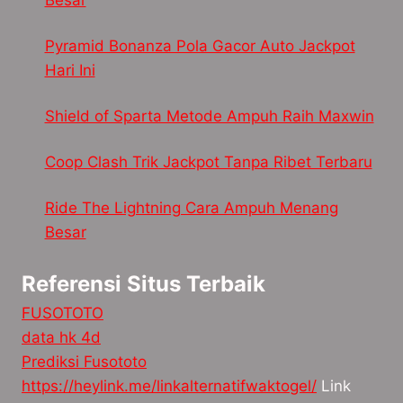
Pyramid Bonanza Pola Gacor Auto Jackpot
Hari Ini
Shield of Sparta Metode Ampuh Raih Maxwin
Coop Clash Trik Jackpot Tanpa Ribet Terbaru
Ride The Lightning Cara Ampuh Menang
Besar
Referensi Situs Terbaik
FUSOTOTO
data hk 4d
Prediksi Fusototo
https://heylink.me/linkalternatifwaktogel/
Link