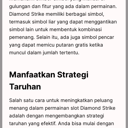
gulungan dan fitur yang ada dalam permainan.
Diamond Strike memiliki berbagai simbol,
termasuk simbol liar yang dapat menggantikan
simbol lain untuk membentuk kombinasi
pemenang. Selain itu, ada juga simbol pencar
yang dapat memicu putaran gratis ketika
muncul dalam jumlah tertentu.
Manfaatkan Strategi
Taruhan
Salah satu cara untuk meningkatkan peluang
menang dalam permainan slot Diamond Strike
adalah dengan mengembangkan strategi
taruhan yang efektif. Anda bisa mulai dengan