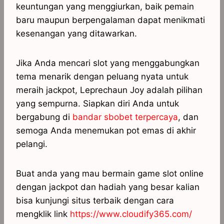
keuntungan yang menggiurkan, baik pemain
baru maupun berpengalaman dapat menikmati
kesenangan yang ditawarkan.
​Jika Anda mencari slot yang menggabungkan
tema menarik dengan peluang nyata untuk
meraih jackpot, Leprechaun Joy adalah pilihan
yang sempurna. Siapkan diri Anda untuk
bergabung di
bandar sbobet terpercaya
, dan
semoga Anda menemukan pot emas di akhir
pelangi.
Buat anda yang mau bermain game slot online
dengan jackpot dan hadiah yang besar kalian
bisa kunjungi situs terbaik dengan cara
mengklik link
https://www.cloudify365.com/