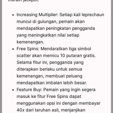
Increasing Multiplier: Setiap kali leprechaun
muncul di gulungan, pemain akan
mendapatkan peningkatan pengganda
yang meningkatkan nilai setiap
kemenangan.
Free Spins: Mendaratkan tiga simbol
scatter akan memicu 10 putaran gratis.
Selama fitur ini, pengganda yang
diterapkan berlaku untuk semua
kemenangan, membuat peluang
mendapatkan imbalan lebih besar.
Feature Buy: Pemain yang ingin segera
masuk ke fitur Free Spins dapat
menggunakan opsi ini dengan membayar
40x dari taruhan asli, menjanjikan