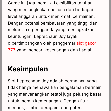
Game ini juga memiliki fleksibilitas taruhan
yang memungkinkan pemain dari berbagai
level anggaran untuk menikmati permainan.
Dengan potensi pembayaran yang tinggi dan
mekanisme pengganda yang meningkatkan
keuntungan, Leprechaun Joy layak
dipertimbangkan oleh penggemar
slot gacor
777
yang mencari kesenangan dan hadiah.
Kesimpulan
Slot Leprechaun Joy adalah permainan yang
tidak hanya menawarkan pengalaman bermain
yang menyenangkan tetapi juga peluang besar
untuk meraih kemenangan. Dengan fitur
menarik, simbol beragam, dan potensi