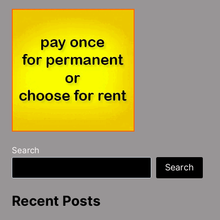
Search
Search
Recent Posts