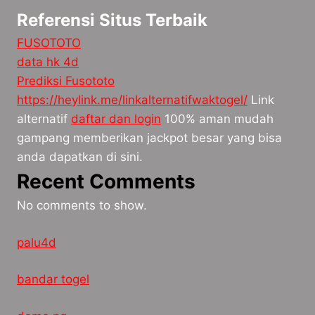
Referensi Situs Terbaik
FUSOTOTO
data hk 4d
Prediksi Fusototo
https://heylink.me/linkalternatifwaktogel/
Link
alternatif
daftar dan login
100% aman mudah
gampang memberikan jackpot besar yang bisa
anda dapatkan di sini.
Recent Comments
No comments to show.
palu4d
bandar togel