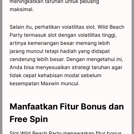
meningkatkan taruhan untuk peluang
maksimal.
Selain itu, perhatikan volatilitas slot. Wild Beach
Party termasuk slot dengan volatilitas tinggi,
artinya kemenangan besar memang lebih
jarang muncul tetapi hadiah yang didapat
cenderung lebih besar. Dengan mengetahui ini,
Anda bisa menyesuaikan strategi taruhan agar
tidak cepat kehabisan modal sebelum
kesempatan Maxwin muncul.
Manfaatkan Fitur Bonus dan
Free Spin
Slot Wild Beach Party menawarkan fitur bonus