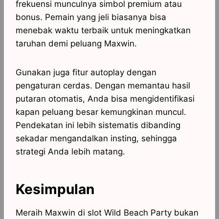
frekuensi munculnya simbol premium atau
bonus. Pemain yang jeli biasanya bisa
menebak waktu terbaik untuk meningkatkan
taruhan demi peluang Maxwin.
Gunakan juga fitur autoplay dengan
pengaturan cerdas. Dengan memantau hasil
putaran otomatis, Anda bisa mengidentifikasi
kapan peluang besar kemungkinan muncul.
Pendekatan ini lebih sistematis dibanding
sekadar mengandalkan insting, sehingga
strategi Anda lebih matang.
Kesimpulan
Meraih Maxwin di slot Wild Beach Party bukan