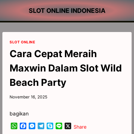
Skip
SLOT ONLINE INDONESIA
to
content
SLOT ONLINE
Cara Cepat Meraih
Maxwin Dalam Slot Wild
Beach Party
By
November 16, 2025
Toby
bagikan
W
F
M
T
S
L
X
Share
h
a
e
e
k
i