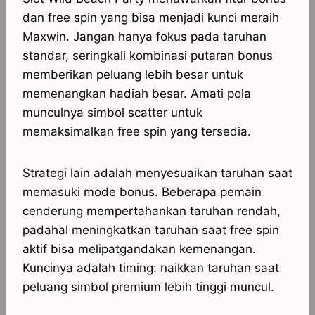
dan free spin yang bisa menjadi kunci meraih
Maxwin. Jangan hanya fokus pada taruhan
standar, seringkali kombinasi putaran bonus
memberikan peluang lebih besar untuk
memenangkan hadiah besar. Amati pola
munculnya simbol scatter untuk
memaksimalkan free spin yang tersedia.
Strategi lain adalah menyesuaikan taruhan saat
memasuki mode bonus. Beberapa pemain
cenderung mempertahankan taruhan rendah,
padahal meningkatkan taruhan saat free spin
aktif bisa melipatgandakan kemenangan.
Kuncinya adalah timing: naikkan taruhan saat
peluang simbol premium lebih tinggi muncul.