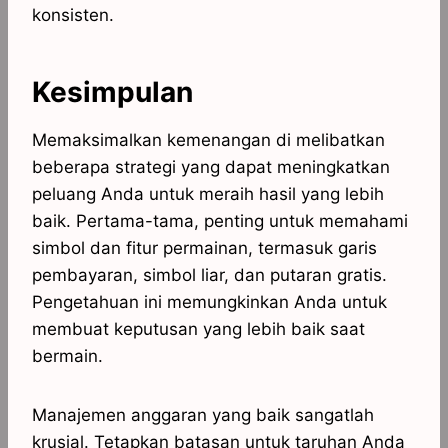
konsisten.
Kesimpulan
Memaksimalkan kemenangan di melibatkan
beberapa strategi yang dapat meningkatkan
peluang Anda untuk meraih hasil yang lebih
baik. Pertama-tama, penting untuk memahami
simbol dan fitur permainan, termasuk garis
pembayaran, simbol liar, dan putaran gratis.
Pengetahuan ini memungkinkan Anda untuk
membuat keputusan yang lebih baik saat
bermain.
Manajemen anggaran yang baik sangatlah
krusial. Tetapkan batasan untuk taruhan Anda