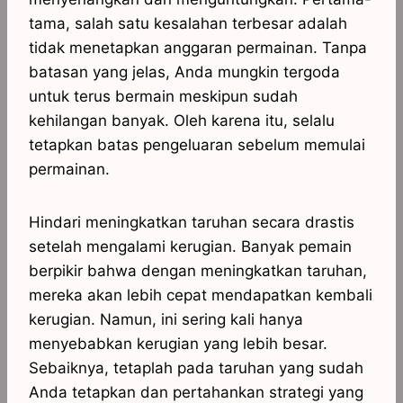
tama, salah satu kesalahan terbesar adalah
tidak menetapkan anggaran permainan. Tanpa
batasan yang jelas, Anda mungkin tergoda
untuk terus bermain meskipun sudah
kehilangan banyak. Oleh karena itu, selalu
tetapkan batas pengeluaran sebelum memulai
permainan.
Hindari meningkatkan taruhan secara drastis
setelah mengalami kerugian. Banyak pemain
berpikir bahwa dengan meningkatkan taruhan,
mereka akan lebih cepat mendapatkan kembali
kerugian. Namun, ini sering kali hanya
menyebabkan kerugian yang lebih besar.
Sebaiknya, tetaplah pada taruhan yang sudah
Anda tetapkan dan pertahankan strategi yang