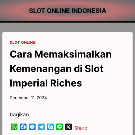
Skip
SLOT ONLINE INDONESIA
to
content
SLOT ONLINE
Cara Memaksimalkan
Kemenangan di Slot
Imperial Riches
By
December 11, 2024
fordesk
bagikan
W
F
M
T
S
L
X
Share
h
a
e
e
k
i