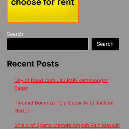
Search
Search
Recent Posts
Day of Dead Cara Jitu Raih Kemenangan
Besar
Pyramid Bonanza Pola Gacor Auto Jackpot
Hari Ini
Shield of Sparta Metode Ampuh Raih Maxwin