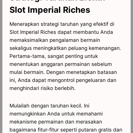
Slot Imperial Riches
Menerapkan strategi taruhan yang efektif di
Slot Imperial Riches dapat membantu Anda
memaksimalkan pengalaman bermain
sekaligus meningkatkan peluang kemenangan.
Pertama-tama, sangat penting untuk
menentukan anggaran permainan sebelum
mulai bermain. Dengan menetapkan batasan
ini, Anda dapat mengontrol pengeluaran dan
menghindari risiko berlebih.
Mulailah dengan taruhan kecil. Ini
memungkinkan Anda untuk memahami
mekanisme permainan dan merasakan
bagaimana fitur-fitur seperti putaran gratis dan