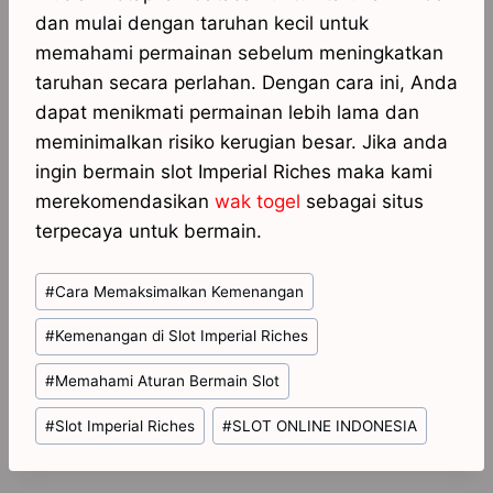
dan mulai dengan taruhan kecil untuk
memahami permainan sebelum meningkatkan
taruhan secara perlahan. Dengan cara ini, Anda
dapat menikmati permainan lebih lama dan
meminimalkan risiko kerugian besar. Jika anda
ingin bermain slot Imperial Riches maka kami
merekomendasikan
wak togel
sebagai situs
terpecaya untuk bermain.
Post
#
Cara Memaksimalkan Kemenangan
Tags:
#
Kemenangan di Slot Imperial Riches
#
Memahami Aturan Bermain Slot
#
Slot Imperial Riches
#
SLOT ONLINE INDONESIA