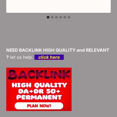
NEED BACKLINK HIGH QUALITY and RELEVANT
?
let us help.
click here