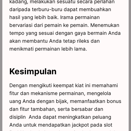
kadang, melakukan sesuatu secara perlahan
daripada terburu-buru dapat membuahkan
hasil yang lebih baik. Irama permainan
bervariasi dari pemain ke pemain. Menemukan
tempo yang sesuai dengan gaya bermain Anda
akan membantu Anda tetap rileks dan
menikmati permainan lebih lama.
Kesimpulan
Dengan mengikuti keempat kiat ini memahami
fitur dan mekanisme permainan, mengelola
uang Anda dengan bijak, memanfaatkan bonus
dan fitur tambahan, serta bersabar dan
disiplin Anda dapat meningkatkan peluang
Anda untuk mendapatkan jackpot pada slot