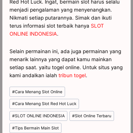
Red Hot Luck. Ingat, bermain slot harus selalu
menjadi pengalaman yang menyenangkan.
Nikmati setiap putarannya. Simak dan ikuti
terus informasi slot terbaik hanya
SLOT
ONLINE INDONESIA
.
Selain permainan ini, ada juga permainan yang
menarik lainnya yang dapat kamu mainkan
setiap saat. yaitu togel online. Untuk situs yang
kami andalkan ialah
tribun togel
.
Post
#
Cara Menang Slot Online
Tags:
#
Cara Menang Slot Red Hot Luck
#
SLOT ONLINE INDONESIA
#
Slot Online Terbaru
#
Tips Bermain Main Slot