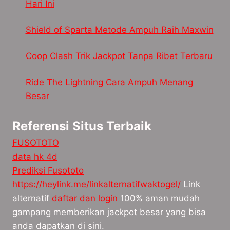
Hari Ini
Shield of Sparta Metode Ampuh Raih Maxwin
Coop Clash Trik Jackpot Tanpa Ribet Terbaru
Ride The Lightning Cara Ampuh Menang
Besar
Referensi Situs Terbaik
FUSOTOTO
data hk 4d
Prediksi Fusototo
https://heylink.me/linkalternatifwaktogel/
Link
alternatif
daftar dan login
100% aman mudah
gampang memberikan jackpot besar yang bisa
anda dapatkan di sini.