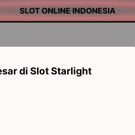
SLOT ONLINE INDONESIA
ar di Slot Starlight