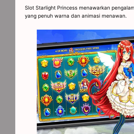
h
a
e
e
k
i
a
c
s
l
y
n
Slot Starlight Princess menawarkan pengal
t
e
s
e
p
e
yang penuh warna dan animasi menawan.
s
b
e
g
e
A
o
n
r
p
o
g
a
p
k
e
m
r