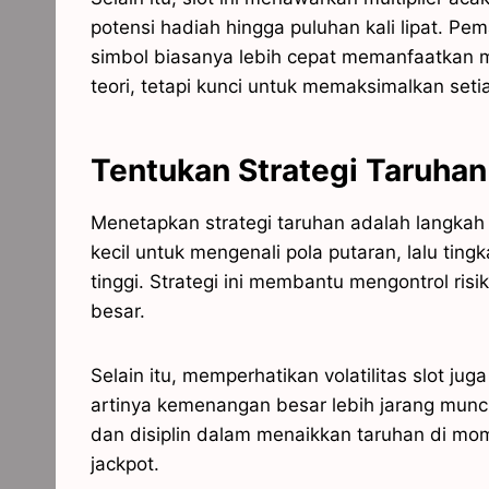
potensi hadiah hingga puluhan kali lipat. P
simbol biasanya lebih cepat memanfaatkan mu
teori, tetapi kunci untuk memaksimalkan seti
Tentukan Strategi Taruhan
Menetapkan strategi taruhan adalah langkah
kecil untuk mengenali pola putaran, lalu ting
tinggi. Strategi ini membantu mengontrol r
besar.
Selain itu, memperhatikan volatilitas slot juga 
artinya kemenangan besar lebih jarang muncu
dan disiplin dalam menaikkan taruhan di mom
jackpot.