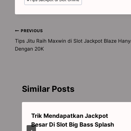
Post
PREVIOUS
Tips Jitu Raih Maxwin di Slot Jackpot Blaze Hany
navigation
Dengan 20K
Similar Posts
Trik Mendapatkan Jackpot
Besar Di Slot Big Bass Splash