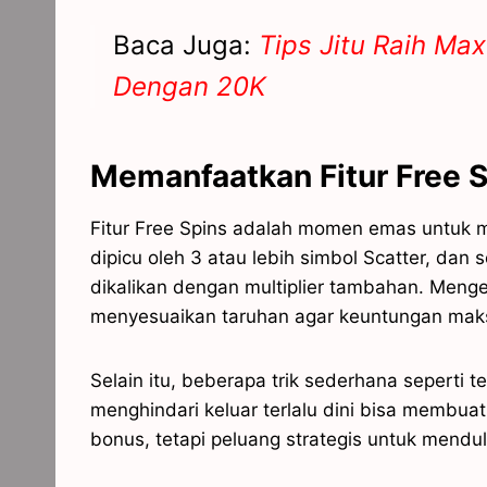
Baca Juga:
Tips Jitu Raih Ma
Dengan 20K
Memanfaatkan Fitur Free 
Fitur Free Spins adalah momen emas untuk 
dipicu oleh 3 atau lebih simbol Scatter, da
dikalikan dengan multiplier tambahan. Menger
menyesuaikan taruhan agar keuntungan mak
Selain itu, beberapa trik sederhana seperti 
menghindari keluar terlalu dini bisa membua
bonus, tetapi peluang strategis untuk mend