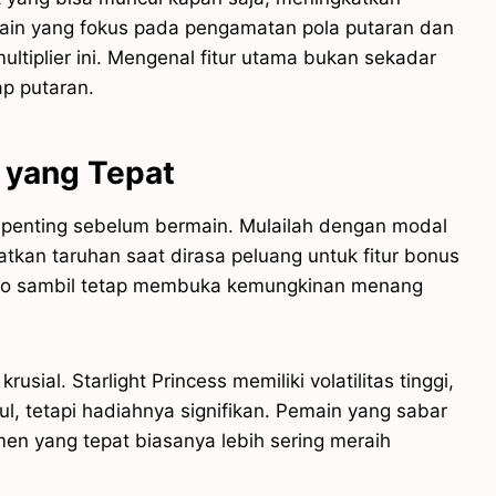
emain yang fokus pada pengamatan pola putaran dan
ltiplier ini. Mengenal fitur utama bukan sekadar
ap putaran.
 yang Tepat
 penting sebelum bermain. Mulailah dengan modal
katkan taruhan saat dirasa peluang untuk fitur bonus
isiko sambil tetap membuka kemungkinan menang
krusial. Starlight Princess memiliki volatilitas tinggi,
l, tetapi hadiahnya signifikan. Pemain yang sabar
en yang tepat biasanya lebih sering meraih