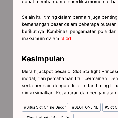
dapat membantu memprediksi momen terbaik 
Selain itu, timing dalam bermain juga penti
kemenangan besar dalam beberapa putaran s
berikutnya. Kombinasi pengamatan pola dan 
maksimum dalam
oli4d
.
Kesimpulan
Meraih jackpot besar di Slot Starlight Princ
modal, dan pemahaman fitur permainan. Den
serta bermain dengan disiplin dan timing t
dimaksimalkan. Kesabaran dan pengamatan cer
Post
#
Situs Slot Online Gacor
#
SLOT ONLINE
#
Slot O
Tags:
#
Tips Jackpot di Slot Online