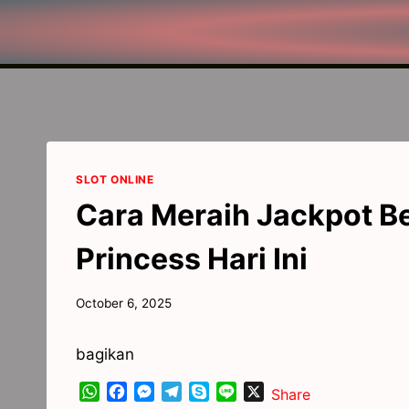
Skip
to
content
SLOT ONLINE
Cara Meraih Jackpot Bes
Princess Hari Ini
By
October 6, 2025
Randian
bagikan
W
F
M
T
S
L
X
Share