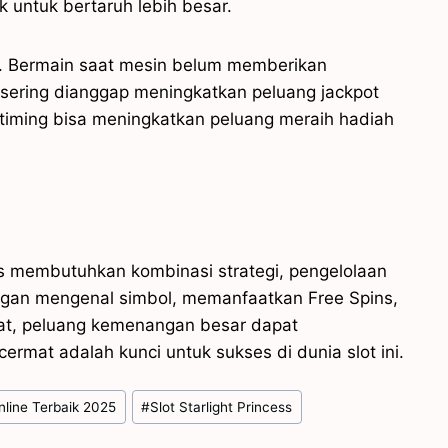
untuk bertaruh lebih besar.
ng. Bermain saat mesin belum memberikan
ering dianggap meningkatkan peluang jackpot
timing bisa meningkatkan peluang meraih hadiah
ess membutuhkan kombinasi strategi, pengelolaan
gan mengenal simbol, memanfaatkan Free Spins,
epat, peluang kemenangan besar dapat
mat adalah kunci untuk sukses di dunia slot ini.
nline Terbaik 2025
#
Slot Starlight Princess