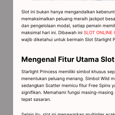
Slot ini bukan hanya mengandalkan keberuntu
memaksimalkan peluang meraih jackpot besa
dan pengelolaan modal, setiap pemain memi
maksimal hari ini. Dibawah ini
SLOT ONLINE 
wajib diketahui untuk bermain Slot Starlight 
Mengenal Fitur Utama Slot 
Starlight Princess memiliki simbol khusus se
menentukan peluang menang. Simbol Wild 
sedangkan Scatter memicu fitur Free Spins
signifikan. Memahami fungsi masing-masing s
tepat sasaran.
Selain itu, slot ini menawarkan multiplier a