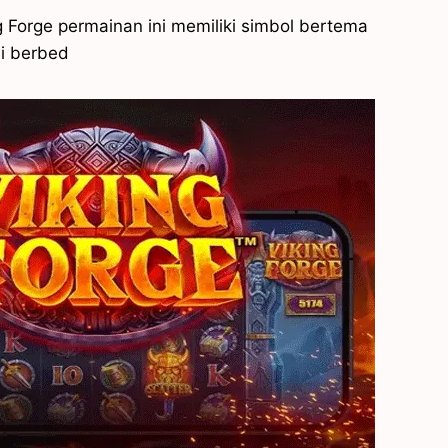
 Forge permainan ini memiliki simbol bertema
ai berbed