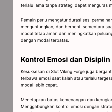
terlalu lama tanpa strategi dapat menguras 
Pemain perlu mengatur durasi sesi permaina
menguntungkan, dan berhenti sementara saat
modal tetap aman dan meningkatkan peluang
dengan modal terbatas.
Kontrol Emosi dan Disipli
Kesuksesan di Slot Viking Forge juga bergant
terbawa emosi saat kalah atau terlalu terge
modal lebih cepat.
Menetapkan batas kemenangan dan kerugian 
Menggabungkan kontrol emosi dengan strate