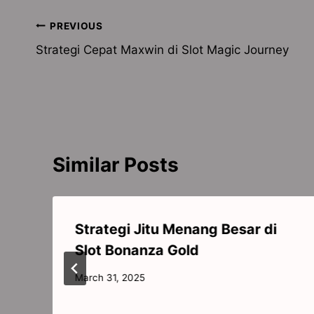
Post
PREVIOUS
Strategi Cepat Maxwin di Slot Magic Journey
navigation
Similar Posts
Strategi Jitu Menang Besar di
Slot Bonanza Gold
March 31, 2025