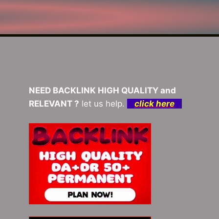
NEED BACKLINK HIGH QUALITY and
RELEVANT ?
let us help.
click here