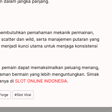
 dalam jangka panjang.
g membutuhkan pemahaman mekanik permainan,
l scatter dan wild, serta manajemen putaran yang
ga menjadi kunci utama untuk menjaga konsistensi
at, pemain dapat memaksimalkan peluang menang,
laman bermain yang lebih menguntungkan. Simak
hanya di
SLOT ONLINE INDONESIA
.
 Forge
#
Slot Viral