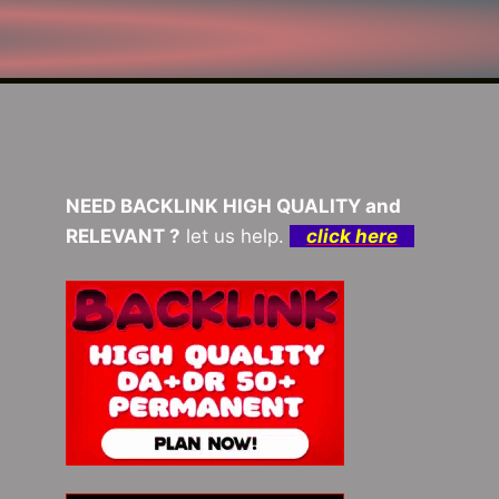
NEED BACKLINK HIGH QUALITY and
RELEVANT ?
let us help.
click here