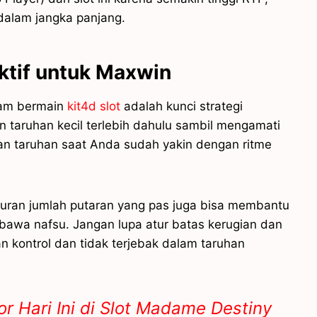
alam jangka panjang.
ektif untuk Maxwin
lam bermain
kit4d slot
adalah kunci strategi
 taruhan kecil terlebih dahulu sambil mengamati
an taruhan saat Anda sudah yakin dengan ritme
ran jumlah putaran yang pas juga bisa membantu
rbawa nafsu. Jangan lupa atur batas kerugian dan
kontrol dan tidak terjebak dalam taruhan
r Hari Ini di Slot Madame Destiny