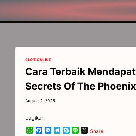
Skip
to
content
SLOT ONLINE
Cara Terbaik Mendapat
Secrets Of The Phoeni
By
August 2, 2025
Edi
bagikan
W
F
M
T
S
L
X
Share