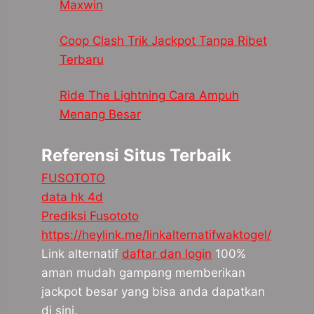
Maxwin
Coop Clash Trik Jackpot Tanpa Ribet
Terbaru
Ride The Lightning Cara Ampuh
Menang Besar
Referensi Situs Terbaik
FUSOTOTO
data hk 4d
Prediksi Fusototo
https://heylink.me/linkalternatifwaktogel/
Link alternatif
daftar dan login
100%
aman mudah gampang memberikan
jackpot besar yang bisa anda dapatkan
di sini.