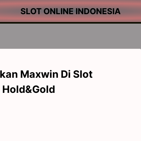
SLOT ONLINE INDONESIA
kan Maxwin Di Slot
x Hold&Gold