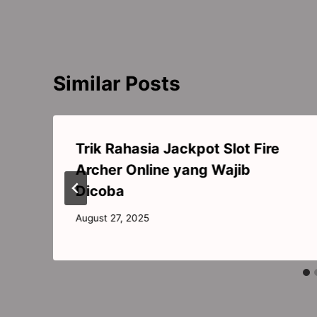
Similar Posts
Trik Rahasia Jackpot Slot Fire
Archer Online yang Wajib
Dicoba
August 27, 2025