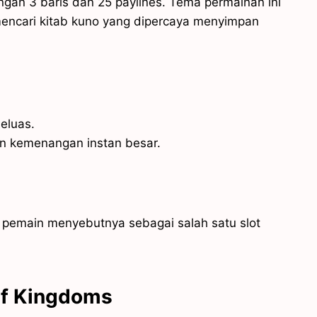
gan 3 baris dan 25 paylines. Tema permainan ini
 mencari kitab kuno yang dipercaya menyimpan
eluas.
n kemenangan instan besar.
ak pemain menyebutnya sebagai salah satu slot
Of Kingdoms