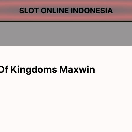
SLOT ONLINE INDONESIA
 Of Kingdoms Maxwin