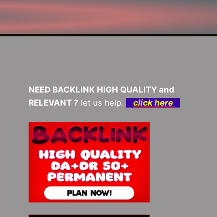
NEED BACKLINK HIGH QUALITY and
RELEVANT ?
let us help.
click here