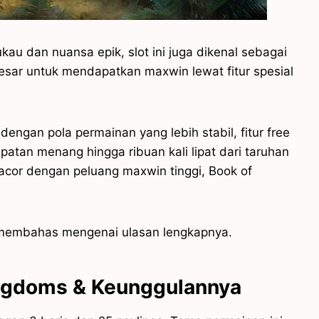
u dan nuansa epik, slot ini juga dikenal sebagai
esar untuk mendapatkan maxwin lewat fitur spesial
dengan pola permainan yang lebih stabil, fitur free
atan menang hingga ribuan kali lipat dari taruhan
acor dengan peluang maxwin tinggi, Book of
embahas mengenai ulasan lengkapnya.
ingdoms & Keunggulannya