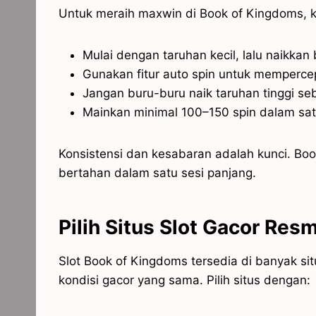
Untuk meraih maxwin di Book of Kingdoms, k
Mulai dengan taruhan kecil, lalu naikkan
Gunakan fitur auto spin untuk mempercepa
Jangan buru-buru naik taruhan tinggi sebe
Mainkan minimal 100–150 spin dalam satu
Konsistensi dan kesabaran adalah kunci. Bo
bertahan dalam satu sesi panjang.
Pilih Situs Slot Gacor Res
Slot Book of Kingdoms tersedia di banyak si
kondisi gacor yang sama. Pilih situs dengan: