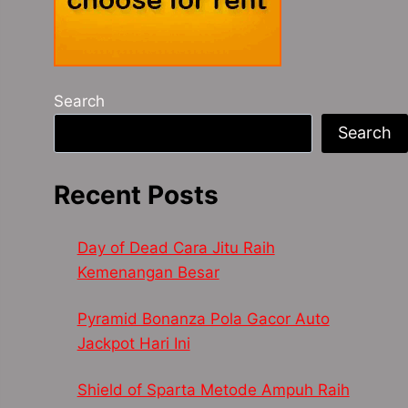
Search
Search
Recent Posts
Day of Dead Cara Jitu Raih
Kemenangan Besar
Pyramid Bonanza Pola Gacor Auto
Jackpot Hari Ini
Shield of Sparta Metode Ampuh Raih