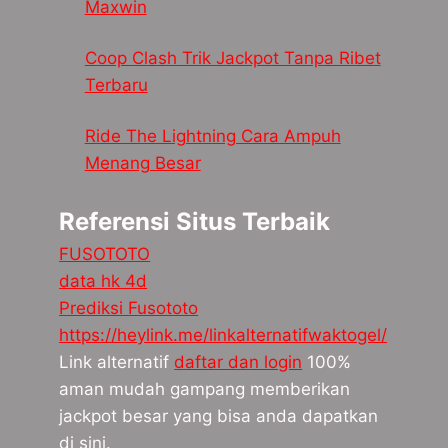
Maxwin
Coop Clash Trik Jackpot Tanpa Ribet
Terbaru
Ride The Lightning Cara Ampuh
Menang Besar
Referensi Situs Terbaik
FUSOTOTO
data hk 4d
Prediksi Fusototo
https://heylink.me/linkalternatifwaktogel/
Link alternatif
daftar dan login
100%
aman mudah gampang memberikan
jackpot besar yang bisa anda dapatkan
di sini.