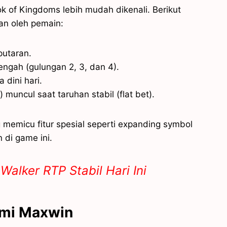
ok of Kingdoms lebih mudah dikenali. Berikut
kan oleh pemain:
putaran.
engah (gulungan 2, 3, dan 4).
 dini hari.
uncul saat taruhan stabil (flat bet).
 memicu fitur spesial seperti expanding symbol
 di game ini.
 Walker RTP Stabil Hari Ini
emi Maxwin