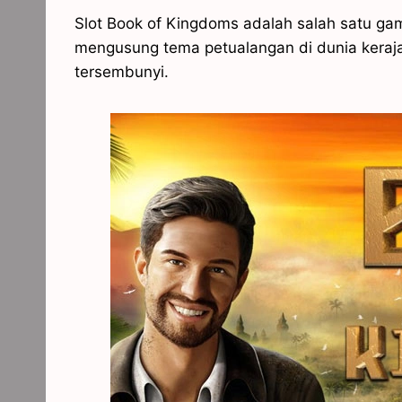
h
a
e
e
k
i
a
c
s
l
y
n
Slot Book of Kingdoms adalah salah satu game
t
e
s
e
p
e
mengusung tema petualangan di dunia keraj
s
b
e
g
e
tersembunyi.
A
o
n
r
p
o
g
a
p
k
e
m
r