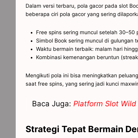
Dalam versi terbaru, pola gacor pada slot Bo
beberapa ciri pola gacor yang sering dilapor
Free spins sering muncul setelah 30–50 
Simbol Book sering muncul di gulungan t
Waktu bermain terbaik: malam hari hingga
Kombinasi kemenangan beruntun (streak) m
Mengikuti pola ini bisa meningkatkan peluang
saat free spins, yang sering jadi kunci maxwin
Baca Juga:
Platform Slot Wild
Strategi Tepat Bermain D