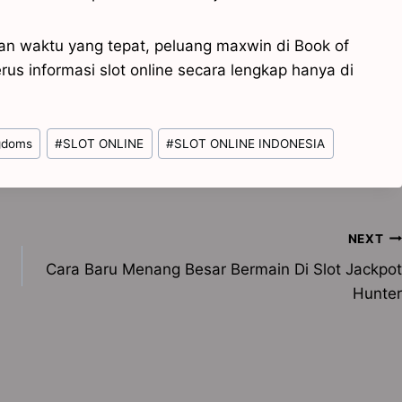
han waktu yang tepat, peluang maxwin di Book of
us informasi slot online secara lengkap hanya di
ngdoms
#
SLOT ONLINE
#
SLOT ONLINE INDONESIA
NEXT
Cara Baru Menang Besar Bermain Di Slot Jackpot
Hunter