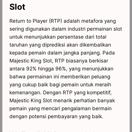
Slot
Return to Player (RTP) adalah metafora yang
sering digunakan dalam industri permainan slot
untuk menunjukkan persentase dari total
taruhan yang diprediksi akan dikembalikan
kepada pemain dalam jangka panjang. Pada
Majestic King Slot, RTP biasanya berkisar
antara 92% hingga 96%, yang menunjukkan
bahwa permainan ini memberikan peluang
yang cukup baik bagi pemain untuk meraih
kemenangan. Dengan RTP yang kompetitif,
Majestic King Slot menarik perhatian banyak
pemain yang mencari pengalaman bermain
dengan potensi pembayaran yang baik.