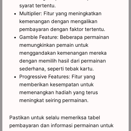
syarat tertentu.
Multiplier: Fitur yang meningkatkan
kemenangan dengan mengalikan
pembayaran dengan faktor tertentu.
Gamble Feature: Beberapa permainan
memungkinkan pemain untuk
menggandakan kemenangan mereka
dengan memilih hasil dari permainan
sederhana, seperti tebak kartu.
Progressive Features: Fitur yang
memberikan kesempatan untuk
memenangkan hadiah yang terus
meningkat seiring permainan.
Pastikan untuk selalu memeriksa tabel
pembayaran dan informasi permainan untuk