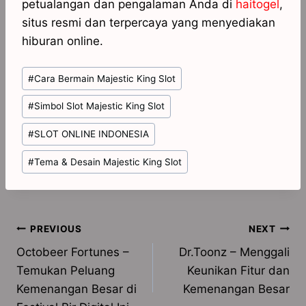
petualangan dan pengalaman Anda di
haitogel
,
situs resmi dan terpercaya yang menyediakan
hiburan online.
Post
#
Cara Bermain Majestic King Slot
Tags:
#
Simbol Slot Majestic King Slot
#
SLOT ONLINE INDONESIA
#
Tema & Desain Majestic King Slot
Post
PREVIOUS
NEXT
Octobeer Fortunes –
Dr.Toonz – Menggali
navigation
Temukan Peluang
Keunikan Fitur dan
Kemenangan Besar di
Kemenangan Besar