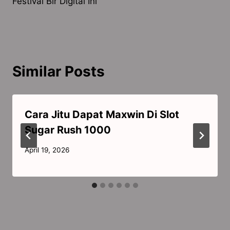
Festival Bir Digital Ini
Similar Posts
Cara Jitu Dapat Maxwin Di Slot
Sugar Rush 1000
April 19, 2026