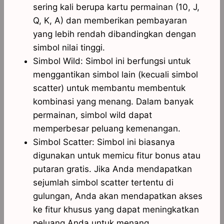
sering kali berupa kartu permainan (10, J,
Q, K, A) dan memberikan pembayaran
yang lebih rendah dibandingkan dengan
simbol nilai tinggi.
Simbol Wild: Simbol ini berfungsi untuk
menggantikan simbol lain (kecuali simbol
scatter) untuk membantu membentuk
kombinasi yang menang. Dalam banyak
permainan, simbol wild dapat
memperbesar peluang kemenangan.
Simbol Scatter: Simbol ini biasanya
digunakan untuk memicu fitur bonus atau
putaran gratis. Jika Anda mendapatkan
sejumlah simbol scatter tertentu di
gulungan, Anda akan mendapatkan akses
ke fitur khusus yang dapat meningkatkan
peluang Anda untuk menang.