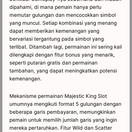
dipahami, di mana pemain hanya perlu
memutar gulungan dan mencocokkan simbol
yang muncul. Setiap kombinasi yang menang
dapat memberikan kemenangan yang
bervariasi tergantung pada simbol yang
terlibat. Ditambah lagi, permainan ini sering kali
dilengkapi dengan fitur bonus yang menarik,
seperti putaran gratis dan permainan
tambahan, yang dapat meningkatkan potensi
kemenangan.
Mekanisme permainan Majestic King Slot
umumnya mengikuti format 5 gulungan dengan
beberapa garis pembayaran, memungkinkan
pemain untuk memilih jumlah garis yang ingin
mereka pertaruhkan. Fitur Wild dan Scatter