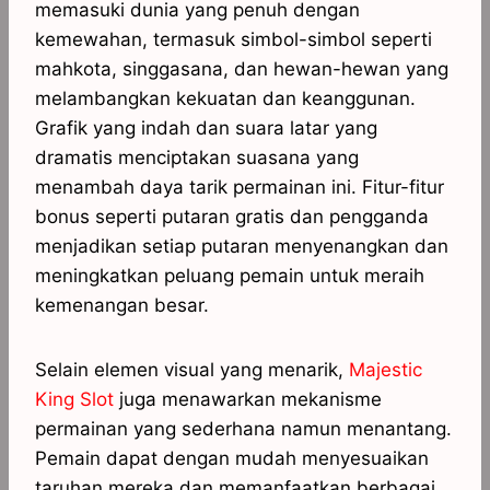
memasuki dunia yang penuh dengan
kemewahan, termasuk simbol-simbol seperti
mahkota, singgasana, dan hewan-hewan yang
melambangkan kekuatan dan keanggunan.
Grafik yang indah dan suara latar yang
dramatis menciptakan suasana yang
menambah daya tarik permainan ini. Fitur-fitur
bonus seperti putaran gratis dan pengganda
menjadikan setiap putaran menyenangkan dan
meningkatkan peluang pemain untuk meraih
kemenangan besar.
Selain elemen visual yang menarik,
Majestic
King Slot
juga menawarkan mekanisme
permainan yang sederhana namun menantang.
Pemain dapat dengan mudah menyesuaikan
taruhan mereka dan memanfaatkan berbagai