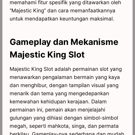
memahami fitur spesifik yang ditawarkan oleh
“Majestic King” dan cara memanfaatkannya
untuk mendapatkan keuntungan maksimal.
Gameplay dan Mekanisme
Majestic King Slot
Majestic King Slot adalah permainan slot yang
menawarkan pengalaman bermain yang kaya
dan menghibur, dengan tampilan visual yang
menarik dan tema yang mengedepankan
kemewahan kehidupan kerajaan. Dalam
permainan ini, pemain akan menjelajahi
gulungan yang dihiasi dengan simbol-simbol
megah, seperti mahkota, singa, dan permata
berkilau. Gameplay-nya sederhana dan mudah