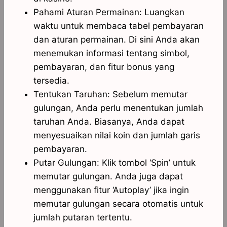
Pahami Aturan Permainan: Luangkan
waktu untuk membaca tabel pembayaran
dan aturan permainan. Di sini Anda akan
menemukan informasi tentang simbol,
pembayaran, dan fitur bonus yang
tersedia.
Tentukan Taruhan: Sebelum memutar
gulungan, Anda perlu menentukan jumlah
taruhan Anda. Biasanya, Anda dapat
menyesuaikan nilai koin dan jumlah garis
pembayaran.
Putar Gulungan: Klik tombol ‘Spin’ untuk
memutar gulungan. Anda juga dapat
menggunakan fitur ‘Autoplay’ jika ingin
memutar gulungan secara otomatis untuk
jumlah putaran tertentu.