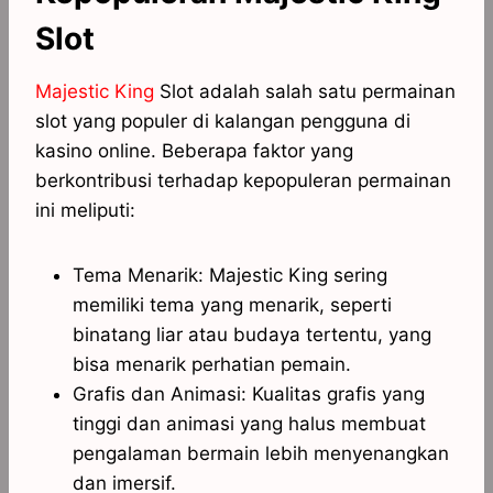
Slot
Majestic King
Slot adalah salah satu permainan
slot yang populer di kalangan pengguna di
kasino online. Beberapa faktor yang
berkontribusi terhadap kepopuleran permainan
ini meliputi:
Tema Menarik: Majestic King sering
memiliki tema yang menarik, seperti
binatang liar atau budaya tertentu, yang
bisa menarik perhatian pemain.
Grafis dan Animasi: Kualitas grafis yang
tinggi dan animasi yang halus membuat
pengalaman bermain lebih menyenangkan
dan imersif.