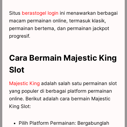
Situs
berastogel login
ini menawarkan berbagai
macam permainan online, termasuk klasik,
permainan bertema, dan permainan jackpot
progresif.
Cara Bermain Majestic King
Slot
Majestic King
adalah salah satu permainan slot
yang populer di berbagai platform permainan
online. Berikut adalah cara bermain Majestic
King Slot:
Pilih Platform Permainan: Bergabunglah