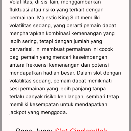
Volatilitas, di sisi lain, menggambarkan
fluktuasi atau risiko yang terkait dengan
permainan. Majestic King Slot memiliki
volatilitas sedang, yang berarti pemain dapat
mengharapkan kombinasi kemenangan yang
lebih sering, tetapi dengan jumlah yang
bervariasi. Ini membuat permainan ini cocok
bagi pemain yang mencari keseimbangan
antara frekuensi kemenangan dan potensi
mendapatkan hadiah besar. Dalam slot dengan
volatilitas sedang, pemain dapat menikmati
sesi permainan yang lebih panjang tanpa
terlalu banyak risiko kehilangan, sembari tetap
memiliki kesempatan untuk mendapatkan
jackpot yang menggoda.