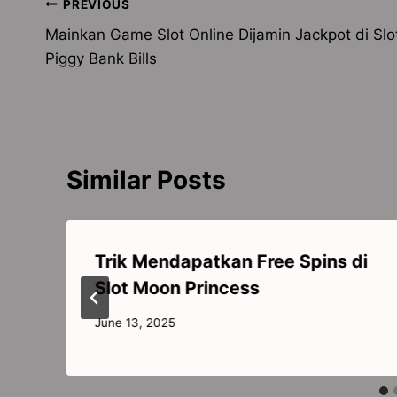
Post
PREVIOUS
Mainkan Game Slot Online Dijamin Jackpot di Slo
navigation
Piggy Bank Bills
Similar Posts
Trik Mendapatkan Free Spins di
Slot Moon Princess
June 13, 2025