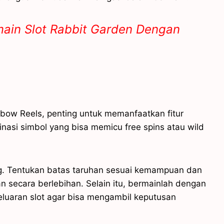
main Slot Rabbit Garden Dengan
nbow Reels, penting untuk memanfaatkan fitur
inasi simbol yang bisa memicu free spins atau wild
g. Tentukan batas taruhan sesuai kemampuan dan
n secara berlebihan. Selain itu, bermainlah dengan
eluaran slot agar bisa mengambil keputusan