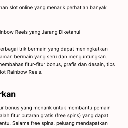
nan slot online yang menarik perhatian banyak
erbagai trik bermain yang dapat meningkatkan
alaman bermain yang seru dan menguntungkan.
embahas fitur-fitur bonus, grafis dan desain, tips
lot Rainbow Reels.
rkan
tur bonus yang menarik untuk membantu pemain
h fitur putaran gratis (free spins) yang dapat
tentu. Selama free spins, peluang mendapatkan