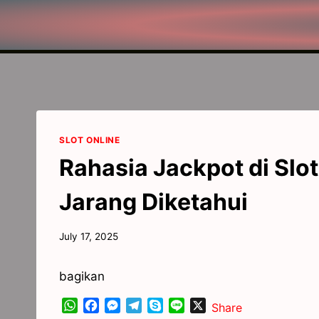
Skip
to
content
SLOT ONLINE
Rahasia Jackpot di Slo
Jarang Diketahui
By
July 17, 2025
Christoper
bagikan
W
F
M
T
S
L
X
Share