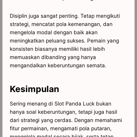
Disiplin juga sangat penting. Tetap mengikuti
strategi, mencatat pola kemenangan, dan
mengelola modal dengan baik akan
meningkatkan peluang sukses. Pemain yang
konsisten biasanya memiliki hasil lebih
memuaskan dibanding yang hanya
mengandalkan keberuntungan semata.
Kesimpulan
Sering menang di Slot Panda Luck bukan
hanya soal keberuntungan, tetapi juga hasil
dari strategi yang cerdas. Dengan memahami
fitur permainan, mengamati pola putaran,
mengelola modal secara bijak, serta tetap