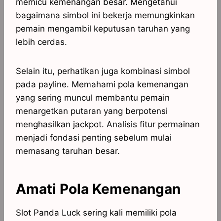
memicu kemenangan besar. Mengetahui
bagaimana simbol ini bekerja memungkinkan
pemain mengambil keputusan taruhan yang
lebih cerdas.
Selain itu, perhatikan juga kombinasi simbol
pada payline. Memahami pola kemenangan
yang sering muncul membantu pemain
menargetkan putaran yang berpotensi
menghasilkan jackpot. Analisis fitur permainan
menjadi fondasi penting sebelum mulai
memasang taruhan besar.
Amati Pola Kemenangan
Slot Panda Luck sering kali memiliki pola