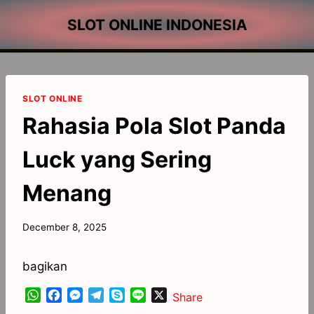
Skip
SLOT ONLINE INDONESIA
to
content
SLOT ONLINE
Rahasia Pola Slot Panda
Luck yang Sering
Menang
By
December 8, 2025
Reuben
bagikan
W
F
M
T
S
L
X
Share
h
a
e
e
k
i