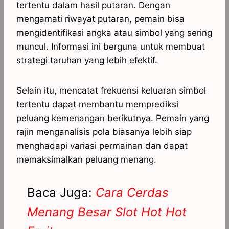
tertentu dalam hasil putaran. Dengan
mengamati riwayat putaran, pemain bisa
mengidentifikasi angka atau simbol yang sering
muncul. Informasi ini berguna untuk membuat
strategi taruhan yang lebih efektif.
Selain itu, mencatat frekuensi keluaran simbol
tertentu dapat membantu memprediksi
peluang kemenangan berikutnya. Pemain yang
rajin menganalisis pola biasanya lebih siap
menghadapi variasi permainan dan dapat
memaksimalkan peluang menang.
Baca Juga:
Cara Cerdas
Menang Besar Slot Hot Hot