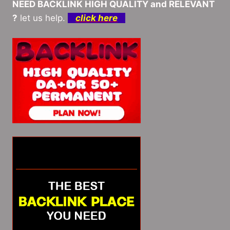
NEED BACKLINK HIGH QUALITY and RELEVANT
?
let us help.
click here