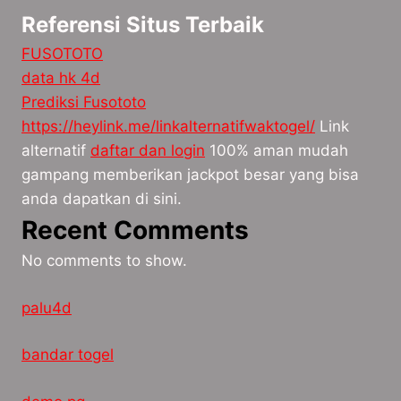
Referensi Situs Terbaik
FUSOTOTO
data hk 4d
Prediksi Fusototo
https://heylink.me/linkalternatifwaktogel/
Link
alternatif
daftar dan login
100% aman mudah
gampang memberikan jackpot besar yang bisa
anda dapatkan di sini.
Recent Comments
No comments to show.
palu4d
bandar togel