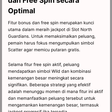
dan Free Spin secara
Optimal
Fitur bonus dan free spin merupakan kunci
utama dalam meraih jackpot di Slot North
Guardians. Untuk memaksimalkan peluang,
pemain harus fokus mengumpulkan simbol
Scatter agar memicu putaran gratis.
Selama fitur free spin aktif, peluang
mendapatkan simbol Wild dan kombinasi
kemenangan besar meningkat secara
signifikan. Beberapa strategi yang efektif
adalah menunggu momen di mana fitur ini aktif
dan memanfaatkan peluang tersebut untuk
mengamankan kemenangan besar, termasuk
jackpot progresif jika tersedia.