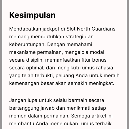
Kesimpulan
Mendapatkan jackpot di Slot North Guardians
memang membutuhkan strategi dan
keberuntungan. Dengan memahami
mekanisme permainan, mengelola modal
secara disiplin, memanfaatkan fitur bonus
secara optimal, dan mengikuti rumus rahasia
yang telah terbukti, peluang Anda untuk meraih
kemenangan besar akan semakin meningkat.
Jangan lupa untuk selalu bermain secara
bertanggung jawab dan menikmati setiap
momen dalam permainan. Semoga artikel ini
membantu Anda menemukan rumus terbaik