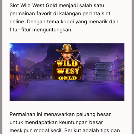
a
c
s
l
y
n
Slot Wild West Gold menjadi salah satu
t
e
s
e
p
e
permainan favorit di kalangan pecinta slot
s
b
e
g
e
online. Dengan tema koboi yang menarik dan
A
o
n
r
fitur-fitur menguntungkan.
p
o
g
a
p
k
e
m
r
Permainan ini menawarkan peluang besar
untuk mendapatkan keuntungan besar
meskipun modal kecil. Berikut adalah tips dan