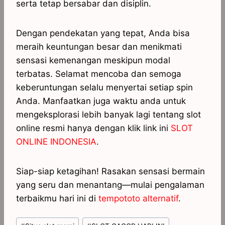
serta tetap bersabar dan disiplin.
Dengan pendekatan yang tepat, Anda bisa
meraih keuntungan besar dan menikmati
sensasi kemenangan meskipun modal
terbatas. Selamat mencoba dan semoga
keberuntungan selalu menyertai setiap spin
Anda. Manfaatkan juga waktu anda untuk
mengeksplorasi lebih banyak lagi tentang slot
online resmi hanya dengan klik link ini
SLOT
ONLINE INDONESIA
.
Siap-siap ketagihan! Rasakan sensasi bermain
yang seru dan menantang—mulai pengalaman
terbaikmu hari ini di
tempototo alternatif
.
Post