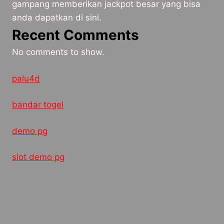
gampang memberikan jackpot besar yang bisa
anda dapatkan di sini.
Recent Comments
No comments to show.
palu4d
bandar togel
demo pg
slot demo pg