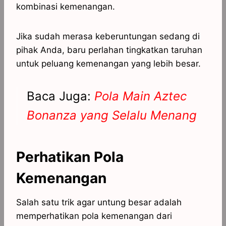
kombinasi kemenangan.
Jika sudah merasa keberuntungan sedang di
pihak Anda, baru perlahan tingkatkan taruhan
untuk peluang kemenangan yang lebih besar.
Baca Juga:
Pola Main Aztec
Bonanza yang Selalu Menang
Perhatikan Pola
Kemenangan
Salah satu trik agar untung besar adalah
memperhatikan pola kemenangan dari