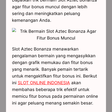
Dapatkan trik bermain Slot Aztec Bonanza
agar fitur bonus muncul dengan lebih
sering dan meningkatkan peluang
kemenangan Anda.
Slot Aztec Bonanza menawarkan
pengalaman bermain yang mengasyikkan
dengan grafik memukau dan fitur bonus
yang menarik. Banyak pemain tertarik
untuk mengaktifkan fitur bonus ini. Berikut
ini
SLOT ONLINE INDONESIA
akan
membahas beberapa trik efektif untuk
memicu fitur bonus pada permainan online
ini agar peluang menang semakin besar.