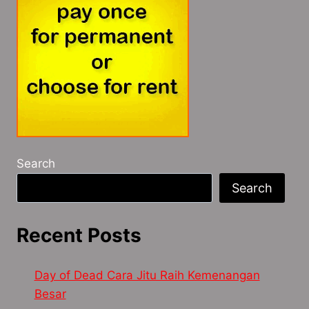
Search
Search
Recent Posts
Day of Dead Cara Jitu Raih Kemenangan
Besar