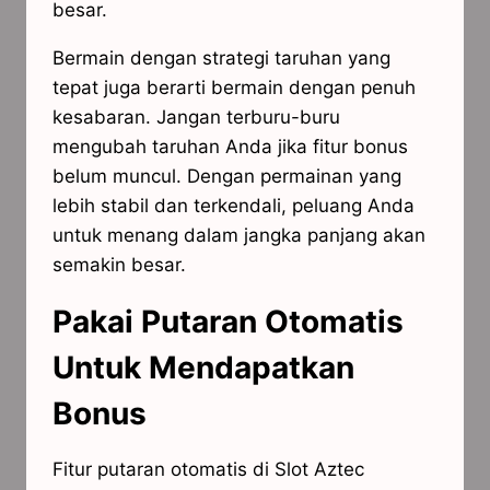
besar.
Bermain dengan strategi taruhan yang
tepat juga berarti bermain dengan penuh
kesabaran. Jangan terburu-buru
mengubah taruhan Anda jika fitur bonus
belum muncul. Dengan permainan yang
lebih stabil dan terkendali, peluang Anda
untuk menang dalam jangka panjang akan
semakin besar.
Pakai Putaran Otomatis
Untuk Mendapatkan
Bonus
Fitur putaran otomatis di Slot Aztec