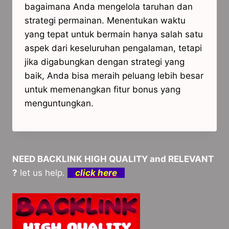
bagaimana Anda mengelola taruhan dan
strategi permainan. Menentukan waktu
yang tepat untuk bermain hanya salah satu
aspek dari keseluruhan pengalaman, tetapi
jika digabungkan dengan strategi yang
baik, Anda bisa meraih peluang lebih besar
untuk memenangkan fitur bonus yang
menguntungkan.
NEED BACKLINK HIGH QUALITY and RELEVANT
?
let us help.
click here