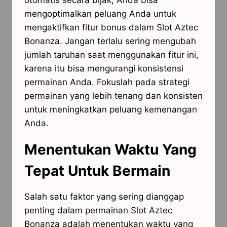
otomatis secara bijak, Anda bisa
mengoptimalkan peluang Anda untuk
mengaktifkan fitur bonus dalam Slot Aztec
Bonanza. Jangan terlalu sering mengubah
jumlah taruhan saat menggunakan fitur ini,
karena itu bisa mengurangi konsistensi
permainan Anda. Fokuslah pada strategi
permainan yang lebih tenang dan konsisten
untuk meningkatkan peluang kemenangan
Anda.
Menentukan Waktu Yang
Tepat Untuk Bermain
Salah satu faktor yang sering dianggap
penting dalam permainan Slot Aztec
Bonanza adalah menentukan waktu yang