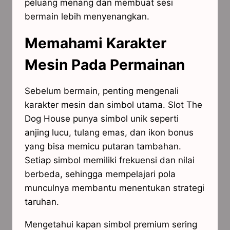
peluang menang dan membuat sesi
bermain lebih menyenangkan.
Memahami Karakter
Mesin Pada Permainan
Sebelum bermain, penting mengenali
karakter mesin dan simbol utama. Slot The
Dog House punya simbol unik seperti
anjing lucu, tulang emas, dan ikon bonus
yang bisa memicu putaran tambahan.
Setiap simbol memiliki frekuensi dan nilai
berbeda, sehingga mempelajari pola
munculnya membantu menentukan strategi
taruhan.
Mengetahui kapan simbol premium sering