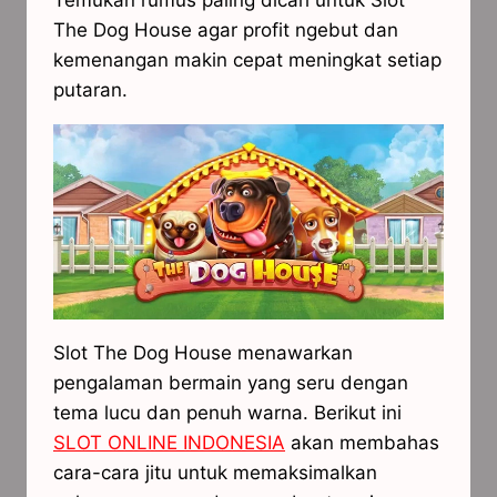
Temukan rumus paling dicari untuk Slot
The Dog House agar profit ngebut dan
kemenangan makin cepat meningkat setiap
putaran.
Slot The Dog House menawarkan
pengalaman bermain yang seru dengan
tema lucu dan penuh warna. Berikut ini
SLOT ONLINE INDONESIA
akan membahas
cara-cara jitu untuk memaksimalkan