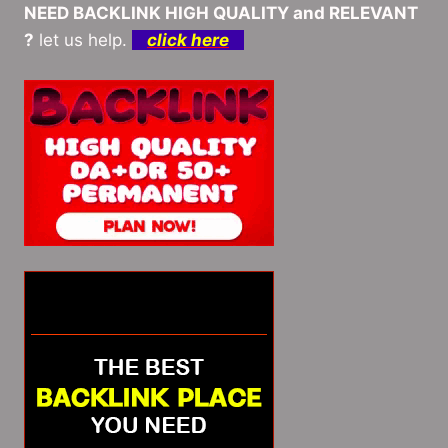
NEED BACKLINK HIGH QUALITY and RELEVANT
?
let us help.
click here