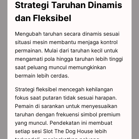
Strategi Taruhan Dinamis
dan Fleksibel
Mengubah taruhan secara dinamis sesuai
situasi mesin membantu menjaga kontrol
permainan. Mulai dari taruhan kecil untuk
mengamati pola hingga taruhan lebih tinggi
saat peluang muncul memungkinkan
bermain lebih cerdas.
Strategi fleksibel mencegah kehilangan
fokus saat putaran tidak sesuai harapan.
Pemain di sarankan untuk menyesuaikan
taruhan dengan frekuensi simbol premium
yang muncul. Pendekatan ini membuat
setiap sesi Slot The Dog House lebih