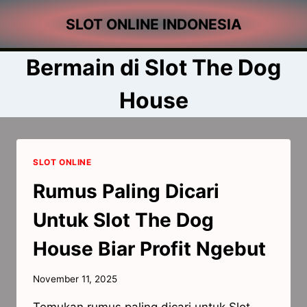
Skip
SLOT ONLINE INDONESIA
to
content
Bermain di Slot The Dog
House
SLOT ONLINE
Rumus Paling Dicari
Untuk Slot The Dog
House Biar Profit Ngebut
November 11, 2025