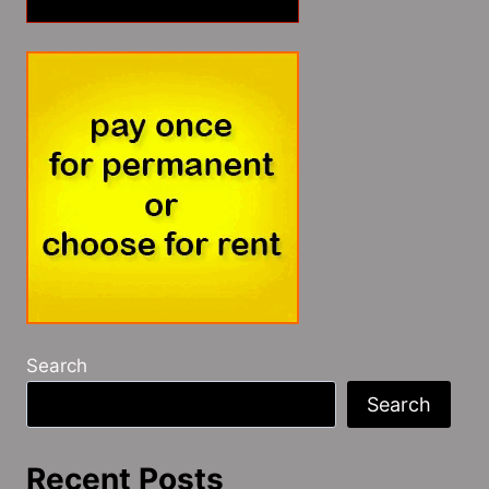
Search
Search
Recent Posts