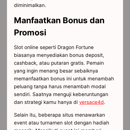
diminimalkan.
Manfaatkan Bonus dan
Promosi
Slot online seperti Dragon Fortune
biasanya menyediakan bonus deposit,
cashback, atau putaran gratis. Pemain
yang ingin menang besar sebaiknya
memanfaatkan bonus ini untuk menambah
peluang tanpa harus menambah modal
sendiri. Saatnya menguji keberuntungan
dan strategi kamu hanya di
versace4d
.
Selain itu, beberapa situs menawarkan
event atau turnamen slot dengan hadiah