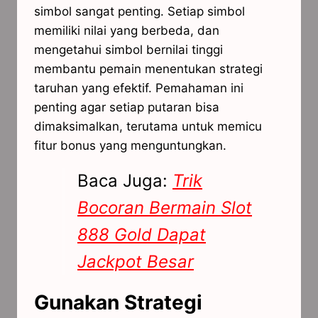
simbol sangat penting. Setiap simbol
memiliki nilai yang berbeda, dan
mengetahui simbol bernilai tinggi
membantu pemain menentukan strategi
taruhan yang efektif. Pemahaman ini
penting agar setiap putaran bisa
dimaksimalkan, terutama untuk memicu
fitur bonus yang menguntungkan.
Baca Juga:
Trik
Bocoran Bermain Slot
888 Gold Dapat
Jackpot Besar
Gunakan Strategi