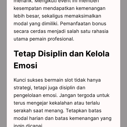
menarik. Mengikuti event ini memberi
kesempatan mendapatkan kemenangan
lebih besar, sekaligus memaksimalkan
modal yang dimiliki. Pemanfaatan bonus
secara cerdas menjadi salah satu rahasia
utama pemain profesional.
Tetap Disiplin dan Kelola
Emosi
Kunci sukses bermain slot tidak hanya
strategi, tetapi juga disiplin dan
pengelolaan emosi. Jangan tergoda untuk
terus mengejar kekalahan atau terlalu
serakah saat menang. Tetapkan batas
modal harian dan batas kemenangan yang
ingin dicapai.