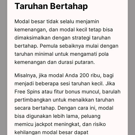
Taruhan Bertahap
Modal besar tidak selalu menjamin
kemenangan, dan modal kecil tetap bisa
dimaksimalkan dengan strategi taruhan
bertahap. Pemula sebaiknya mulai dengan
taruhan minimal untuk mengamati pola
kemenangan dan durasi putaran.
Misalnya, jika modal Anda 200 ribu, bagi
menjadi beberapa sesi taruhan kecil. Jika
Free Spins atau fitur bonus muncul, barulah
pertimbangkan untuk menaikkan taruhan
secara bertahap. Dengan cara ini, modal
bisa digunakan lebih lama, peluang
memicu jackpot meningkat, dan risiko
kehilangan modal besar dapat