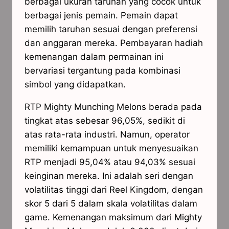
berbagai ukuran taruhan yang cocok untuk
berbagai jenis pemain. Pemain dapat
memilih taruhan sesuai dengan preferensi
dan anggaran mereka. Pembayaran hadiah
kemenangan dalam permainan ini
bervariasi tergantung pada kombinasi
simbol yang didapatkan.
RTP Mighty Munching Melons berada pada
tingkat atas sebesar 96,05%, sedikit di
atas rata-rata industri. Namun, operator
memiliki kemampuan untuk menyesuaikan
RTP menjadi 95,04% atau 94,03% sesuai
keinginan mereka. Ini adalah seri dengan
volatilitas tinggi dari Reel Kingdom, dengan
skor 5 dari 5 dalam skala volatilitas dalam
game. Kemenangan maksimum dari Mighty