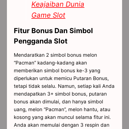
Keajaiban Dunia
Game Slot
Fitur Bonus Dan Simbol
Pengganda Slot
Mendaratkan 2 simbol bonus melon
“Pacman” kadang-kadang akan
memberikan simbol bonus ke-3 yang
diperlukan untuk memicu Putaran Bonus,
tetapi tidak selalu. Namun, setiap kali Anda
mendapatkan 3+ simbol bonus, putaran
bonus akan dimulai, dan hanya simbol
uang, melon “Pacman”, melon hantu, atau
kosong yang akan muncul selama fitur ini.
Anda akan memulai dengan 3 respin dan