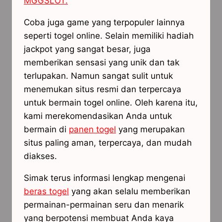
MGGSLOT.
Coba juga game yang terpopuler lainnya
seperti togel online. Selain memiliki hadiah
jackpot yang sangat besar, juga
memberikan sensasi yang unik dan tak
terlupakan. Namun sangat sulit untuk
menemukan situs resmi dan terpercaya
untuk bermain togel online. Oleh karena itu,
kami merekomendasikan Anda untuk
bermain di
panen togel
yang merupakan
situs paling aman, terpercaya, dan mudah
diakses.
Simak terus informasi lengkap mengenai
beras togel
yang akan selalu memberikan
permainan-permainan seru dan menarik
yang berpotensi membuat Anda kaya