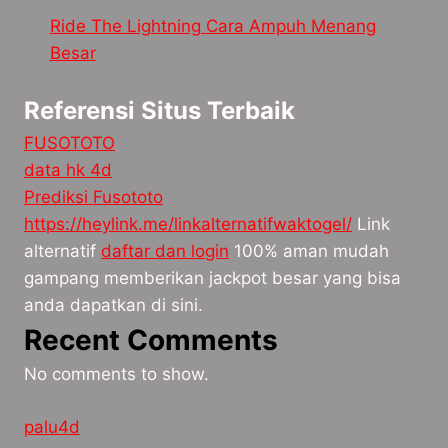
Ride The Lightning Cara Ampuh Menang
Besar
Referensi Situs Terbaik
FUSOTOTO
data hk 4d
Prediksi Fusototo
https://heylink.me/linkalternatifwaktogel/
Link
alternatif
daftar dan login
100% aman mudah
gampang memberikan jackpot besar yang bisa
anda dapatkan di sini.
Recent Comments
No comments to show.
palu4d