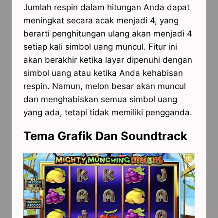
Jumlah respin dalam hitungan Anda dapat
meningkat secara acak menjadi 4, yang
berarti penghitungan ulang akan menjadi 4
setiap kali simbol uang muncul. Fitur ini
akan berakhir ketika layar dipenuhi dengan
simbol uang atau ketika Anda kehabisan
respin. Namun, melon besar akan muncul
dan menghabiskan semua simbol uang
yang ada, tetapi tidak memiliki pengganda.
Tema Grafik Dan Soundtrack