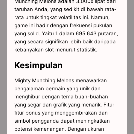
Munching Melons adalah 3.000x lipat dari
taruhan Anda, yang sedikit di bawah rata-
rata untuk tingkat volatilitas ini. Namun,
game ini hadir dengan frekuensi pukulan
yang solid. Yaitu 1 dalam 695.643 putaran,
yang secara signifikan lebih baik daripada
kebanyakan slot menurut statistik.
Kesimpulan
Mighty Munching Melons menawarkan
pengalaman bermain yang unik dan
menghibur dengan tema buah-buahan
yang segar dan grafik yang menarik. Fitur-
fitur bonus yang menggembirakan dan
simbol pengganda dapat meningkatkan
potensi kemenangan. Dengan ukuran