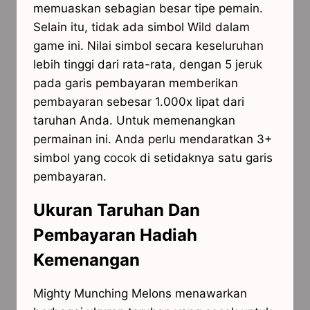
memuaskan sebagian besar tipe pemain.
Selain itu, tidak ada simbol Wild dalam
game ini. Nilai simbol secara keseluruhan
lebih tinggi dari rata-rata, dengan 5 jeruk
pada garis pembayaran memberikan
pembayaran sebesar 1.000x lipat dari
taruhan Anda. Untuk memenangkan
permainan ini. Anda perlu mendaratkan 3+
simbol yang cocok di setidaknya satu garis
pembayaran.
Ukuran Taruhan Dan
Pembayaran Hadiah
Kemenangan
Mighty Munching Melons menawarkan