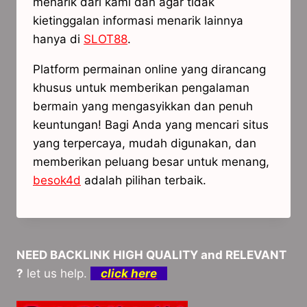
menarik dari kami dan agar tidak
kietinggalan informasi menarik lainnya
hanya di
SLOT88
.
Platform permainan online yang dirancang
khusus untuk memberikan pengalaman
bermain yang mengasyikkan dan penuh
keuntungan! Bagi Anda yang mencari situs
yang terpercaya, mudah digunakan, dan
memberikan peluang besar untuk menang,
besok4d
adalah pilihan terbaik.
NEED BACKLINK HIGH QUALITY and RELEVANT
?
let us help.
click here