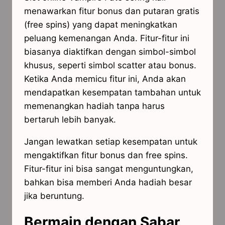
menawarkan fitur bonus dan putaran gratis
(free spins) yang dapat meningkatkan
peluang kemenangan Anda. Fitur-fitur ini
biasanya diaktifkan dengan simbol-simbol
khusus, seperti simbol scatter atau bonus.
Ketika Anda memicu fitur ini, Anda akan
mendapatkan kesempatan tambahan untuk
memenangkan hadiah tanpa harus
bertaruh lebih banyak.
Jangan lewatkan setiap kesempatan untuk
mengaktifkan fitur bonus dan free spins.
Fitur-fitur ini bisa sangat menguntungkan,
bahkan bisa memberi Anda hadiah besar
jika beruntung.
Bermain dengan Sabar