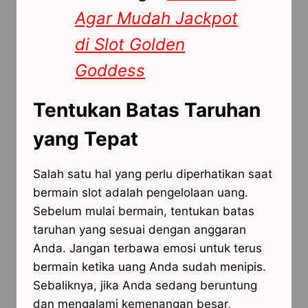
Agar Mudah Jackpot
di Slot Golden
Goddess
Tentukan Batas Taruhan
yang Tepat
Salah satu hal yang perlu diperhatikan saat
bermain slot adalah pengelolaan uang.
Sebelum mulai bermain, tentukan batas
taruhan yang sesuai dengan anggaran
Anda. Jangan terbawa emosi untuk terus
bermain ketika uang Anda sudah menipis.
Sebaliknya, jika Anda sedang beruntung
dan mengalami kemenangan besar,