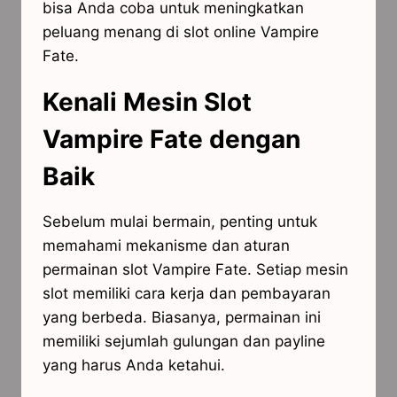
bisa Anda coba untuk meningkatkan
peluang menang di slot online Vampire
Fate.
Kenali Mesin Slot
Vampire Fate dengan
Baik
Sebelum mulai bermain, penting untuk
memahami mekanisme dan aturan
permainan slot Vampire Fate. Setiap mesin
slot memiliki cara kerja dan pembayaran
yang berbeda. Biasanya, permainan ini
memiliki sejumlah gulungan dan payline
yang harus Anda ketahui.