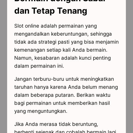
dan Tetap Tenang
Slot online adalah permainan yang
mengandalkan keberuntungan, sehingga
tidak ada strategi pasti yang bisa menjamin
kemenangan setiap kali Anda bermain.
Namun, kesabaran adalah kunci penting
dalam permainan ini.
Jangan terburu-buru untuk meningkatkan
taruhan hanya karena Anda belum menang
dalam beberapa putaran. Berikan waktu
bagi permainan untuk memberikan hasil
yang menguntungkan.
Jika Anda merasa tidak beruntung,
berhenti sejenak dan cobalah bermain lagi