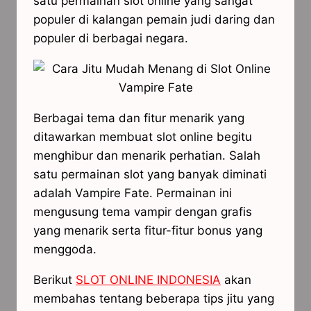
satu permainan slot online yang sangat
populer di kalangan pemain judi daring dan
populer di berbagai negara.
Berbagai tema dan fitur menarik yang
ditawarkan membuat slot online begitu
menghibur dan menarik perhatian. Salah
satu permainan slot yang banyak diminati
adalah Vampire Fate. Permainan ini
mengusung tema vampir dengan grafis
yang menarik serta fitur-fitur bonus yang
menggoda.
Berikut
SLOT ONLINE INDONESIA
akan
membahas tentang beberapa tips jitu yang