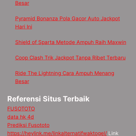
Besar
Pyramid Bonanza Pola Gacor Auto Jackpot
Hari Ini
Shield of Sparta Metode Ampuh Raih Maxwin
Coop Clash Trik Jackpot Tanpa Ribet Terbaru
Ride The Lightning Cara Ampuh Menang
Besar
Referensi Situs Terbaik
FUSOTOTO
data hk 4d
Prediksi Fusototo
https://heylink.me/linkalternatifwaktogel/
Link