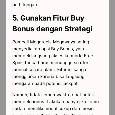
perhitungan.
5. Gunakan Fitur Buy
Bonus dengan Strategi
Pompeii Megareels Megaways sering
menyediakan opsi Buy Bonus, yaitu
membeli langsung akses ke mode Free
Spins tanpa harus menunggu scatter
muncul secara alami. Fitur ini sangat
menggiurkan karena bisa langsung
mengarah pada potensi jackpot.
Namun, tidak semua waktu tepat untuk
membeli bonus. Lakukan hanya jika kamu
sudah memiliki modal cukup dan mesin