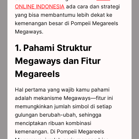
ONLINE INDONESIA
ada cara dan strategi
yang bisa membantumu lebih dekat ke
kemenangan besar di Pompeii Megareels
Megaways.
1. Pahami Struktur
Megaways dan Fitur
Megareels
Hal pertama yang wajib kamu pahami
adalah mekanisme Megaways—fitur ini
memungkinkan jumlah simbol di setiap
gulungan berubah-ubah, sehingga
menciptakan ribuan kombinasi
kemenangan. Di Pompeii Megareels