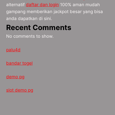
alternatif
daftar dan login
100% aman mudah
gampang memberikan jackpot besar yang bisa
anda dapatkan di sini.
Recent Comments
No comments to show.
palu4d
bandar togel
demo pg
slot demo pg