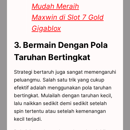
Mudah Meraih
Maxwin di Slot 7 Gold
Gigablox
3. Bermain Dengan Pola
Taruhan Bertingkat
Strategi bertaruh juga sangat memengaruhi
peluangmu. Salah satu trik yang cukup
efektif adalah menggunakan pola taruhan
bertingkat. Mulailah dengan taruhan kecil,
lalu naikkan sedikit demi sedikit setelah
spin tertentu atau setelah kemenangan
kecil terjadi.