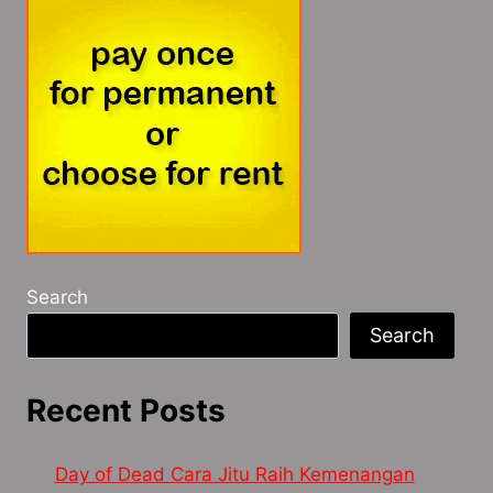
Search
Search
Recent Posts
Day of Dead Cara Jitu Raih Kemenangan