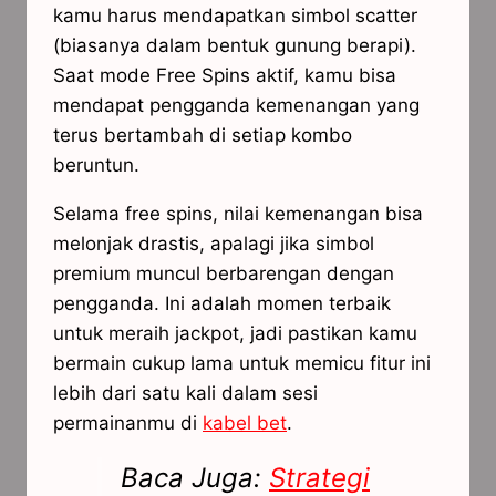
kamu harus mendapatkan simbol scatter
(biasanya dalam bentuk gunung berapi).
Saat mode Free Spins aktif, kamu bisa
mendapat pengganda kemenangan yang
terus bertambah di setiap kombo
beruntun.
Selama free spins, nilai kemenangan bisa
melonjak drastis, apalagi jika simbol
premium muncul berbarengan dengan
pengganda. Ini adalah momen terbaik
untuk meraih jackpot, jadi pastikan kamu
bermain cukup lama untuk memicu fitur ini
lebih dari satu kali dalam sesi
permainanmu di
kabel bet
.
Baca Juga:
Strategi