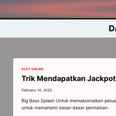
Skip
to
content
D
SLOT ONLINE
Trik Mendapatkan Jackpot 
February 14, 2025
Big Bass Splash ​Untuk memaksimalkan pelu
untuk memahami dasar-dasar permainan.