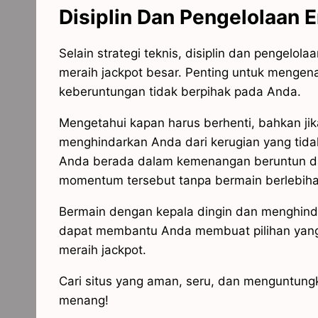
Disiplin Dan Pengelolaan 
Selain strategi teknis, disiplin dan pengelo
meraih jackpot besar. Penting untuk mengena
keberuntungan tidak berpihak pada Anda.
Mengetahui kapan harus berhenti, bahkan ji
menghindarkan Anda dari kerugian yang tida
Anda berada dalam kemenangan beruntun d
momentum tersebut tanpa bermain berlebiha
Bermain dengan kepala dingin dan menghinda
dapat membantu Anda membuat pilihan yang 
meraih jackpot.
Cari situs yang aman, seru, dan menguntun
menang!