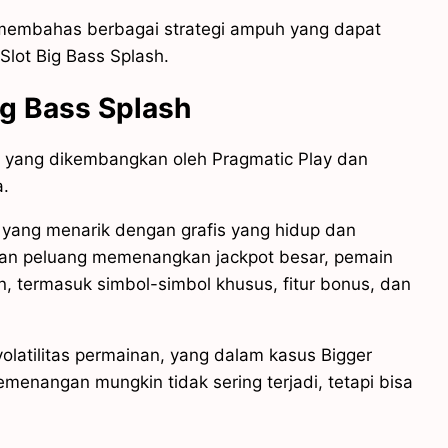
embahas berbagai strategi ampuh yang dapat
Slot Big Bass Splash.
g Bass Splash
ne yang dikembangkan oleh Pragmatic Play dan
a.
ang menarik dengan grafis yang hidup dan
an peluang memenangkan jackpot besar, pemain
 termasuk simbol-simbol khusus, fitur bonus, dan
volatilitas permainan, yang dalam kasus Bigger
emenangan mungkin tidak sering terjadi, tetapi bisa