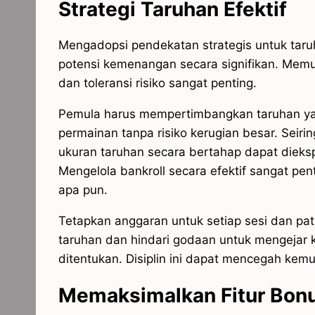
Strategi Taruhan Efektif
Mengadopsi pendekatan strategis untuk tar
potensi kemenangan secara signifikan. Mem
dan toleransi risiko sangat penting.
Pemula harus mempertimbangkan taruhan yan
permainan tanpa risiko kerugian besar. Seir
ukuran taruhan secara bertahap dapat diekspl
Mengelola bankroll secara efektif sangat pen
apa pun.
Tetapkan anggaran untuk setiap sesi dan patu
taruhan dan hindari godaan untuk mengejar 
ditentukan. Disiplin ini dapat mencegah kem
Memaksimalkan Fitur Bon