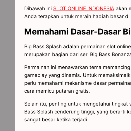
Dibawah ini
SLOT ONLINE INDONESIA
akan m
Anda terapkan untuk meraih hadiah besar di 
Memahami Dasar-Dasar Bi
Big Bass Splash adalah permainan slot onli
merupakan bagian dari seri Big Bass Bonanz
Permainan ini menawarkan tema memancing y
gameplay yang dinamis. Untuk memaksimalk
perlu memahami mekanisme dasar permainan,
cara memicu putaran gratis.
Selain itu, penting untuk mengetahui tingkat 
Bass Splash cenderung tinggi, yang berarti k
sangat besar ketika terjadi.