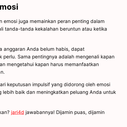
Emosi
laan emosi juga memainkan peran penting dalam
li tanda-tanda kekalahan beruntun atau ketika
ka anggaran Anda belum habis, dapat
k perlu. Sama pentingnya adalah mengenali kapan
an mengetahui kapan harus memanfaatkan
n.
ri keputusan impulsif yang didorong oleh emosi
lebih baik dan meningkatkan peluang Anda untuk
gkan?
jari4d
jawabannya! Dijamin puas, dijamin