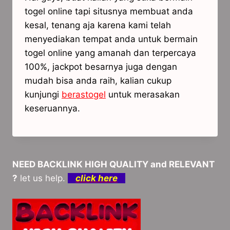
togel online tapi situsnya membuat anda
kesal, tenang aja karena kami telah
menyediakan tempat anda untuk bermain
togel online yang amanah dan terpercaya
100%, jackpot besarnya juga dengan
mudah bisa anda raih, kalian cukup
kunjungi
berastogel
untuk merasakan
keseruannya.
NEED BACKLINK HIGH QUALITY and RELEVANT
?
let us help.
click here