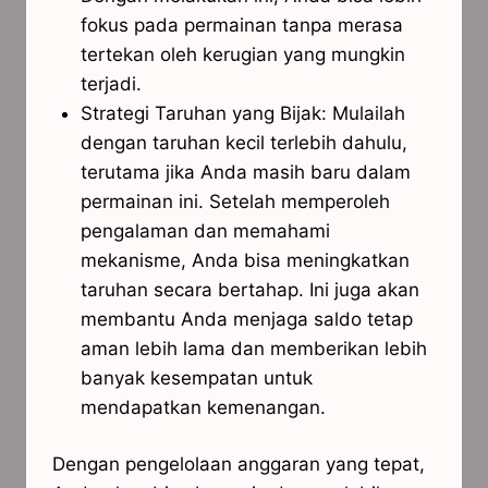
fokus pada permainan tanpa merasa
tertekan oleh kerugian yang mungkin
terjadi.
Strategi Taruhan yang Bijak: Mulailah
dengan taruhan kecil terlebih dahulu,
terutama jika Anda masih baru dalam
permainan ini. Setelah memperoleh
pengalaman dan memahami
mekanisme, Anda bisa meningkatkan
taruhan secara bertahap. Ini juga akan
membantu Anda menjaga saldo tetap
aman lebih lama dan memberikan lebih
banyak kesempatan untuk
mendapatkan kemenangan.
Dengan pengelolaan anggaran yang tepat,