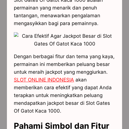
Slot Gates Of Gatot Kaca 1000 adalah
permainan yang menarik dan penuh
tantangan, menawarkan pengalaman
mengasyikkan bagi para pemainnya.
Dengan berbagai fitur dan tema yang kaya,
permainan ini memberikan peluang besar
untuk meraih jackpot yang menggiurkan.
SLOT ONLINE INDONESIA
akan
memberikan cara efektif yang dapat Anda
terapkan untuk meningkatkan peluang
mendapatkan jackpot besar di Slot Gates
Of Gatot Kaca 1000.
Pahami Simbol dan Fitur