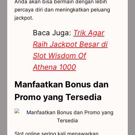
Anda akan bisa bermain dengan lebih
percaya diri dan meningkatkan peluang
jackpot.
Baca Juga:
Trik Agar
Raih Jackpot Besar di
Slot Wisdom Of
Athena 1000
Manfaatkan Bonus dan
Promo yang Tersedia
Slot online sering kali menawarkan