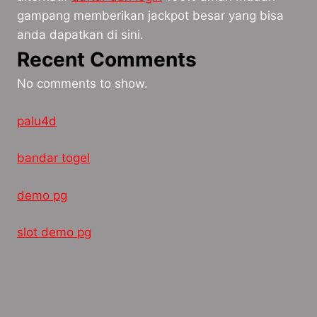
gampang memberikan jackpot besar yang bisa
anda dapatkan di sini.
Recent Comments
No comments to show.
palu4d
bandar togel
demo pg
slot demo pg