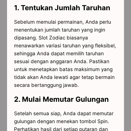
1. Tentukan Jumlah Taruhan
Sebelum memulai permainan, Anda perlu
menentukan jumlah taruhan yang ingin
dipasang. Slot Zodiac biasanya
menawarkan variasi taruhan yang fleksibel,
sehingga Anda dapat memilih taruhan
sesuai dengan anggaran Anda. Pastikan
untuk menetapkan batas maksimum yang
tidak akan Anda lewati agar tetap bermain
secara bertanggung jawab.
2. Mulai Memutar Gulungan
Setelah semua siap, Anda dapat memutar
gulungan dengan menekan tombol Spin.
Perhatikan hasil dari setiap putaran dan