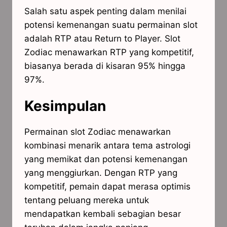
Salah satu aspek penting dalam menilai
potensi kemenangan suatu permainan slot
adalah RTP atau Return to Player. Slot
Zodiac menawarkan RTP yang kompetitif,
biasanya berada di kisaran 95% hingga
97%.
Kesimpulan
Permainan slot Zodiac menawarkan
kombinasi menarik antara tema astrologi
yang memikat dan potensi kemenangan
yang menggiurkan. Dengan RTP yang
kompetitif, pemain dapat merasa optimis
tentang peluang mereka untuk
mendapatkan kembali sebagian besar