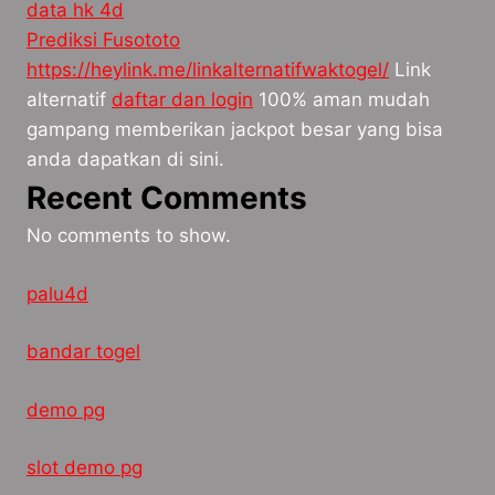
data hk 4d
Prediksi Fusototo
https://heylink.me/linkalternatifwaktogel/
Link
alternatif
daftar dan login
100% aman mudah
gampang memberikan jackpot besar yang bisa
anda dapatkan di sini.
Recent Comments
No comments to show.
palu4d
bandar togel
demo pg
slot demo pg