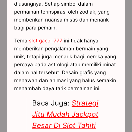
diusungnya. Setiap simbol dalam
permainan terinspirasi oleh zodiak, yang
memberikan nuansa mistis dan menarik
bagi para pemain.
Tema
slot gacor 777
ini tidak hanya
memberikan pengalaman bermain yang
unik, tetapi juga menarik bagi mereka yang
percaya pada astrologi atau memiliki minat
dalam hal tersebut. Desain grafis yang
menawan dan animasi yang halus semakin
menambah daya tarik permainan ini.
Baca Juga:
Strategi
Jitu Mudah Jackpot
Besar Di Slot Tahiti