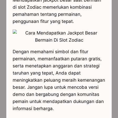
Mendapatkan jackpot besar saat bermain
di slot Zodiac memerlukan kombinasi
pemahaman tentang permainan,
penggunaan fitur yang tepat.
Dengan memahami simbol dan fitur
permainan, memanfaatkan putaran gratis,
serta menetapkan anggaran dan strategi
taruhan yang tepat, Anda dapat
meningkatkan peluang meraih kemenangan
besar. Jangan lupa untuk mencoba versi
demo dan bergabung dengan komunitas
pemain untuk mendapatkan dukungan dan
informasi berharga.