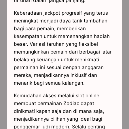
taruhan dalam jangka panjang.
Keberadaan jackpot progresif yang terus
meningkat menjadi daya tarik tambahan
bagi para pemain, memberikan
kesempatan untuk memenangkan hadiah
besar. Variasi taruhan yang fleksibel
memungkinkan pemain dari berbagai latar
belakang keuangan untuk menikmati
permainan ini sesuai dengan anggaran
mereka, menjadikannya inklusif dan
menarik bagi semua kalangan.
Kemudahan akses melalui slot online
membuat permainan Zodiac dapat
dinikmati kapan saja dan di mana saja,
menjadikannya pilihan yang ideal bagi
penggemar judi modern. Selalu penting