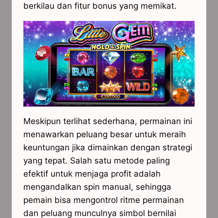
berkilau dan fitur bonus yang memikat.
Meskipun terlihat sederhana, permainan ini
menawarkan peluang besar untuk meraih
keuntungan jika dimainkan dengan strategi
yang tepat. Salah satu metode paling
efektif untuk menjaga profit adalah
mengandalkan spin manual, sehingga
pemain bisa mengontrol ritme permainan
dan peluang munculnya simbol bernilai