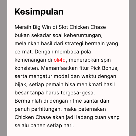
Kesimpulan
Meraih Big Win di Slot Chicken Chase
bukan sekadar soal keberuntungan,
melainkan hasil dari strategi bermain yang
cermat. Dengan membaca pola
kemenangan di
oli4d
, menerapkan spin
konsisten. Memanfaatkan fitur Pick Bonus,
serta mengatur modal dan waktu dengan
bijak, setiap pemain bisa menikmati hasil
besar tanpa harus tergesa-gesa.
Bermainlah di dengan ritme santai dan
penuh perhitungan, maka peternakan
Chicken Chase akan jadi ladang cuan yang
selalu panen setiap hari.