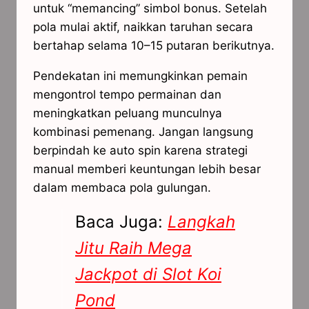
untuk “memancing” simbol bonus. Setelah
pola mulai aktif, naikkan taruhan secara
bertahap selama 10–15 putaran berikutnya.
Pendekatan ini memungkinkan pemain
mengontrol tempo permainan dan
meningkatkan peluang munculnya
kombinasi pemenang. Jangan langsung
berpindah ke auto spin karena strategi
manual memberi keuntungan lebih besar
dalam membaca pola gulungan.
Baca Juga:
Langkah
Jitu Raih Mega
Jackpot di Slot Koi
Pond