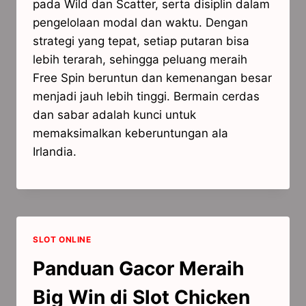
pada Wild dan Scatter, serta disiplin dalam
pengelolaan modal dan waktu. Dengan
strategi yang tepat, setiap putaran bisa
lebih terarah, sehingga peluang meraih
Free Spin beruntun dan kemenangan besar
menjadi jauh lebih tinggi. Bermain cerdas
dan sabar adalah kunci untuk
memaksimalkan keberuntungan ala
Irlandia.
SLOT ONLINE
Panduan Gacor Meraih
Big Win di Slot Chicken