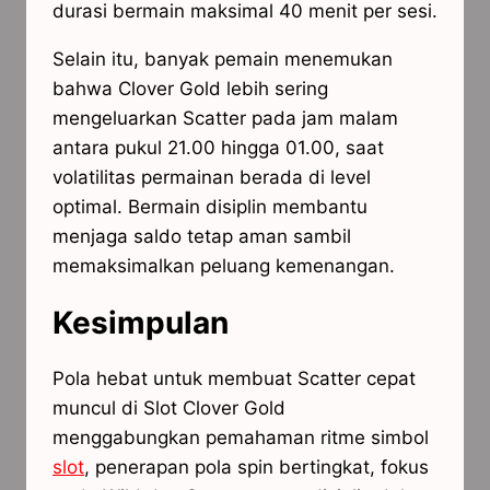
durasi bermain maksimal 40 menit per sesi.
Selain itu, banyak pemain menemukan
bahwa Clover Gold lebih sering
mengeluarkan Scatter pada jam malam
antara pukul 21.00 hingga 01.00, saat
volatilitas permainan berada di level
optimal. Bermain disiplin membantu
menjaga saldo tetap aman sambil
memaksimalkan peluang kemenangan.
Kesimpulan
Pola hebat untuk membuat Scatter cepat
muncul di Slot Clover Gold
menggabungkan pemahaman ritme simbol
slot
, penerapan pola spin bertingkat, fokus