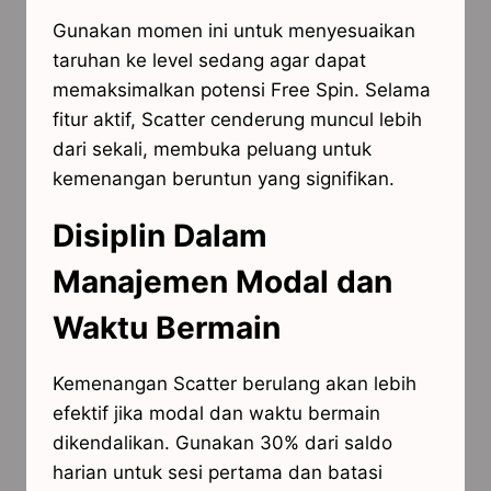
Gunakan momen ini untuk menyesuaikan
taruhan ke level sedang agar dapat
memaksimalkan potensi Free Spin. Selama
fitur aktif, Scatter cenderung muncul lebih
dari sekali, membuka peluang untuk
kemenangan beruntun yang signifikan.
Disiplin Dalam
Manajemen Modal dan
Waktu Bermain
Kemenangan Scatter berulang akan lebih
efektif jika modal dan waktu bermain
dikendalikan. Gunakan 30% dari saldo
harian untuk sesi pertama dan batasi