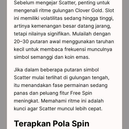
Sebelum mengejar Scatter, penting untuk
mengenali ritme gulungan Clover Gold. Slot
ini memiliki volatilitas sedang hingga tinggi,
artinya kemenangan besar datang jarang,
tetapi nilainya signifikan. Mulailah dengan
20–30 putaran awal menggunakan taruhan
kecil untuk membaca frekuensi munculnya
simbol semanggi dan koin emas.
Jika dalam beberapa putaran simbol
Scatter mulai terlihat di gulungan tengah,
itu menandakan fase permainan sedang
panas dan peluang fitur Free Spin
meningkat. Memahami ritme ini adalah
kunci agar Scatter muncul lebih cepat.
Terapkan Pola Spin