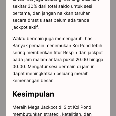
sekitar 30% dari total saldo untuk sesi
pertama, dan jangan naikkan taruhan
secara drastis saat belum ada tanda
jackpot aktif.
Waktu bermain juga memengaruhi hasil.
Banyak pemain menemukan Koi Pond lebih
sering memberikan fitur Respin dan jackpot
pada jam malam antara pukul 20.00 hingga
00.00. Mengatur sesi bermain di jam ini
dapat meningkatkan peluang meraih
kemenangan besar.
Kesimpulan
Meraih Mega Jackpot di Slot Koi Pond
membutuhkan strategi, ketelitian, dan