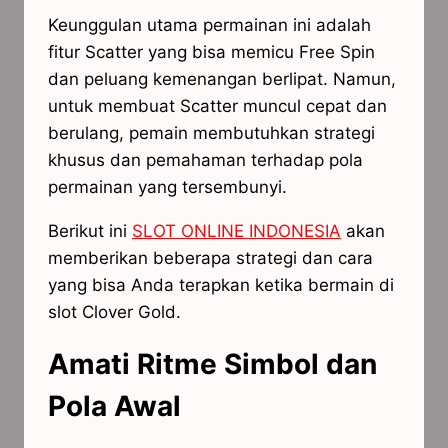
Keunggulan utama permainan ini adalah
fitur Scatter yang bisa memicu Free Spin
dan peluang kemenangan berlipat. Namun,
untuk membuat Scatter muncul cepat dan
berulang, pemain membutuhkan strategi
khusus dan pemahaman terhadap pola
permainan yang tersembunyi.
Berikut ini
SLOT ONLINE INDONESIA
akan
memberikan beberapa strategi dan cara
yang bisa Anda terapkan ketika bermain di
slot Clover Gold.
Amati Ritme Simbol dan
Pola Awal