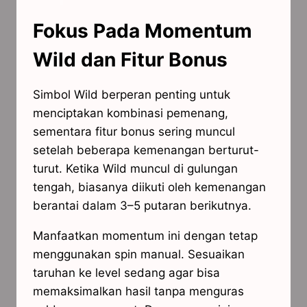
Fokus Pada Momentum
Wild dan Fitur Bonus
Simbol Wild berperan penting untuk
menciptakan kombinasi pemenang,
sementara fitur bonus sering muncul
setelah beberapa kemenangan berturut-
turut. Ketika Wild muncul di gulungan
tengah, biasanya diikuti oleh kemenangan
berantai dalam 3–5 putaran berikutnya.
Manfaatkan momentum ini dengan tetap
menggunakan spin manual. Sesuaikan
taruhan ke level sedang agar bisa
memaksimalkan hasil tanpa menguras