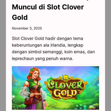
Muncul di Slot Clover
Gold
November 3, 2025
Slot Clover Gold hadir dengan tema
keberuntungan ala Irlandia, lengkap
dengan simbol semanggi, koin emas, dan
leprechaun yang penuh warna.