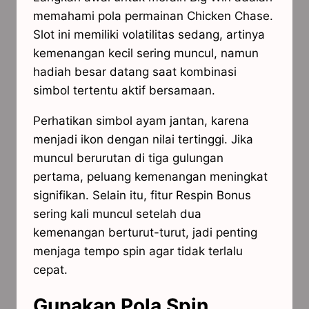
memahami pola permainan Chicken Chase.
Slot ini memiliki volatilitas sedang, artinya
kemenangan kecil sering muncul, namun
hadiah besar datang saat kombinasi
simbol tertentu aktif bersamaan.
Perhatikan simbol ayam jantan, karena
menjadi ikon dengan nilai tertinggi. Jika
muncul berurutan di tiga gulungan
pertama, peluang kemenangan meningkat
signifikan. Selain itu, fitur Respin Bonus
sering kali muncul setelah dua
kemenangan berturut-turut, jadi penting
menjaga tempo spin agar tidak terlalu
cepat.
Gunakan Pola Spin