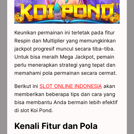
Keunikan permainan ini terletak pada fitur
Respin dan Multiplier yang memungkinkan
jackpot progresif muncul secara tiba-tiba.
Untuk bisa meraih Mega Jackpot, pemain
perlu menerapkan strategi yang tepat dan
memahami pola permainan secara cermat.
Berikut ini
SLOT ONLINE INDONESIA
akan
memberikan beberapa tips dan cara yang
bisa membantu Anda bermain lebih efektif
di slot Koi Pond.
Kenali Fitur dan Pola