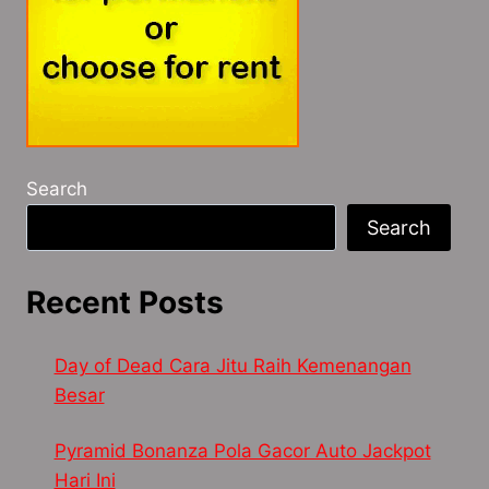
Search
Search
Recent Posts
Day of Dead Cara Jitu Raih Kemenangan
Besar
Pyramid Bonanza Pola Gacor Auto Jackpot
Hari Ini