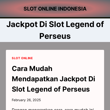
Skip
SLOT ONLINE INDONESIA
to
content
Jackpot Di Slot Legend of
Perseus
SLOT ONLINE
Cara Mudah
Mendapatkan Jackpot Di
Slot Legend of Perseus
February 26, 2025