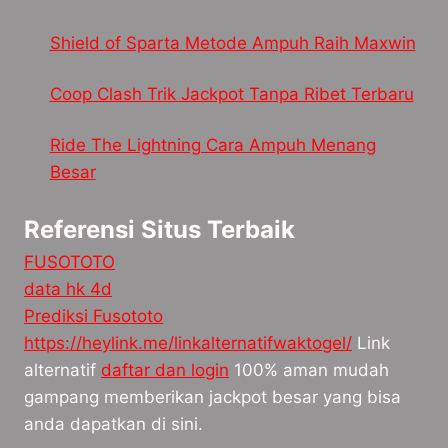
Shield of Sparta Metode Ampuh Raih Maxwin
Coop Clash Trik Jackpot Tanpa Ribet Terbaru
Ride The Lightning Cara Ampuh Menang
Besar
Referensi Situs Terbaik
FUSOTOTO
data hk 4d
Prediksi Fusototo
https://heylink.me/linkalternatifwaktogel/
Link
alternatif
daftar dan login
100% aman mudah
gampang memberikan jackpot besar yang bisa
anda dapatkan di sini.