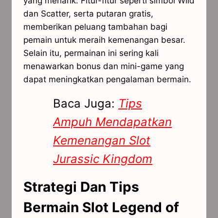
yang menarik. Fitur-fitur seperti simbol Wild
dan Scatter, serta putaran gratis,
memberikan peluang tambahan bagi
pemain untuk meraih kemenangan besar.
Selain itu, permainan ini sering kali
menawarkan bonus dan mini-game yang
dapat meningkatkan pengalaman bermain.
Baca Juga:
Tips
Ampuh Mendapatkan
Kemenangan Slot
Jurassic Kingdom
Strategi Dan Tips
Bermain Slot Legend of