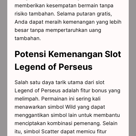
memberikan kesempatan bermain tanpa
risiko tambahan. Selama putaran gratis,
Anda dapat meraih kemenangan yang lebih
besar tanpa mempertaruhkan uang
tambahan.
Potensi Kemenangan Slot
Legend of Perseus
Salah satu daya tarik utama dari slot
Legend of Perseus adalah fitur bonus yang
melimpah. Permainan ini sering kali
menawarkan simbol Wild yang dapat
menggantikan simbol lain untuk membantu
menciptakan kombinasi pemenang. Selain
itu, simbol Scatter dapat memicu fitur