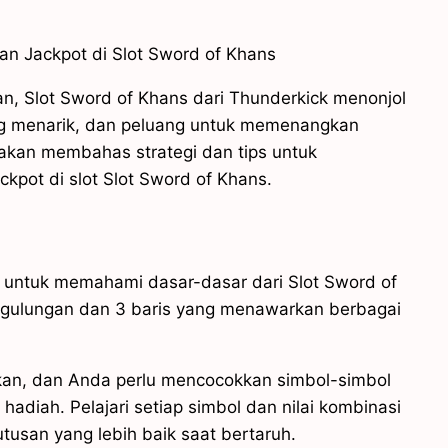
n, Slot Sword of Khans dari Thunderkick menonjol
g menarik, dan peluang untuk memenangkan
 akan membahas strategi dan tips untuk
pot di slot Slot Sword of Khans.
 untuk memahami dasar-dasar dari Slot Sword of
 5 gulungan dan 3 baris yang menawarkan berbagai
akan, dan Anda perlu mencocokkan simbol-simbol
diah. Pelajari setiap simbol dan nilai kombinasi
usan yang lebih baik saat bertaruh.