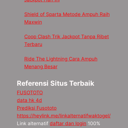
Shield of Sparta Metode Ampuh Raih
Maxwin
Coop Clash Trik Jackpot Tanpa Ribet
Terbaru
Ride The Lightning Cara Ampuh
Menang Besar
Referensi Situs Terbaik
FUSOTOTO
data hk 4d
Prediksi Fusototo
https://heylink.me/linkalternatifwaktogel/
Link alternatif
daftar dan login
100%