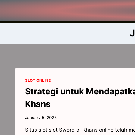
Skip
to
content
J
SLOT ONLINE
Strategi untuk Mendapatka
Khans
January 5, 2025
Situs slot slot Sword of Khans online telah 