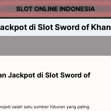
SLOT ONLINE INDONESIA
ackpot di Slot Sword of Kha
n Jackpot di Slot Sword of
menjadi salah satu sumber hiburan yang paling