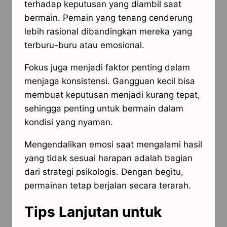
terhadap keputusan yang diambil saat
bermain. Pemain yang tenang cenderung
lebih rasional dibandingkan mereka yang
terburu-buru atau emosional.
Fokus juga menjadi faktor penting dalam
menjaga konsistensi. Gangguan kecil bisa
membuat keputusan menjadi kurang tepat,
sehingga penting untuk bermain dalam
kondisi yang nyaman.
Mengendalikan emosi saat mengalami hasil
yang tidak sesuai harapan adalah bagian
dari strategi psikologis. Dengan begitu,
permainan tetap berjalan secara terarah.
Tips Lanjutan untuk