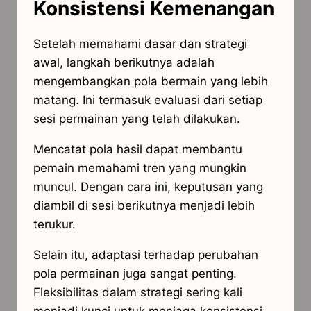
Konsistensi Kemenangan
Setelah memahami dasar dan strategi
awal, langkah berikutnya adalah
mengembangkan pola bermain yang lebih
matang. Ini termasuk evaluasi dari setiap
sesi permainan yang telah dilakukan.
Mencatat pola hasil dapat membantu
pemain memahami tren yang mungkin
muncul. Dengan cara ini, keputusan yang
diambil di sesi berikutnya menjadi lebih
terukur.
Selain itu, adaptasi terhadap perubahan
pola permainan juga sangat penting.
Fleksibilitas dalam strategi sering kali