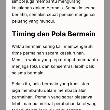
simbol juga membantu mengurangi
kesalahan dalam bermain. Semakin sering
berlatih, semakin cepat pemain mengenali
peluang yang muncul.
Timing dan Pola Bermain
Waktu bermain sering kali mempengaruhi
ritme permainan secara keseluruhan.
Memilih waktu yang tepat dapat membantu
menjaga fokus dan konsentrasi lebih baik
selama bermain.
Selain itu, pola bermain yang konsisten
juga membantu dalam membaca alur
permainan. Pemain yang sabar biasanya
lebih mampu melihat perubahan kecil yang