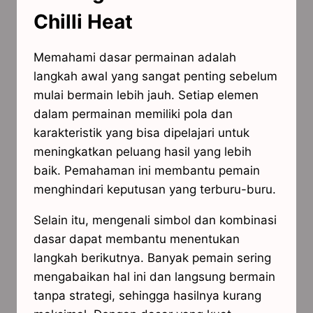
Chilli Heat
Memahami dasar permainan adalah
langkah awal yang sangat penting sebelum
mulai bermain lebih jauh. Setiap elemen
dalam permainan memiliki pola dan
karakteristik yang bisa dipelajari untuk
meningkatkan peluang hasil yang lebih
baik. Pemahaman ini membantu pemain
menghindari keputusan yang terburu-buru.
Selain itu, mengenali simbol dan kombinasi
dasar dapat membantu menentukan
langkah berikutnya. Banyak pemain sering
mengabaikan hal ini dan langsung bermain
tanpa strategi, sehingga hasilnya kurang