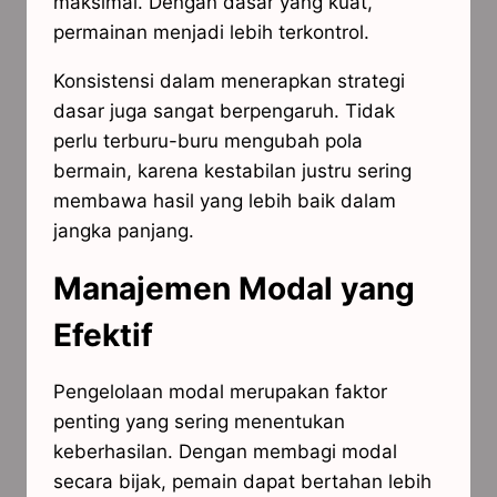
maksimal. Dengan dasar yang kuat,
permainan menjadi lebih terkontrol.
Konsistensi dalam menerapkan strategi
dasar juga sangat berpengaruh. Tidak
perlu terburu-buru mengubah pola
bermain, karena kestabilan justru sering
membawa hasil yang lebih baik dalam
jangka panjang.
Manajemen Modal yang
Efektif
Pengelolaan modal merupakan faktor
penting yang sering menentukan
keberhasilan. Dengan membagi modal
secara bijak, pemain dapat bertahan lebih