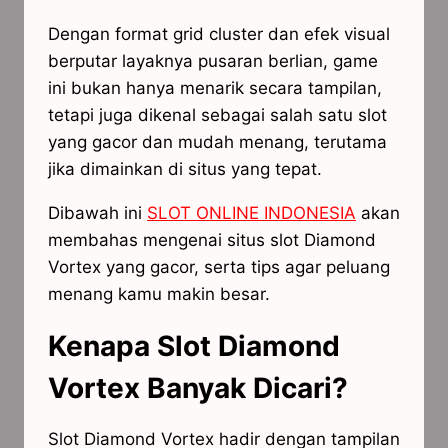
Dengan format grid cluster dan efek visual
berputar layaknya pusaran berlian, game
ini bukan hanya menarik secara tampilan,
tetapi juga dikenal sebagai salah satu slot
yang gacor dan mudah menang, terutama
jika dimainkan di situs yang tepat.
Dibawah ini
SLOT ONLINE INDONESIA
akan
membahas mengenai situs slot Diamond
Vortex yang gacor, serta tips agar peluang
menang kamu makin besar.
Kenapa Slot Diamond
Vortex Banyak Dicari?
Slot Diamond Vortex hadir dengan tampilan