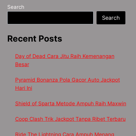
Search
Search
Recent Posts
Day of Dead Cara Jitu Raih Kemenangan
Besar
Pyramid Bonanza Pola Gacor Auto Jackpot
Hari Ini
Shield of Sparta Metode Ampuh Raih Maxwin
Coop Clash Trik Jackpot Tanpa Ribet Terbaru
Ride The Lightning Cara Ampuh Menang