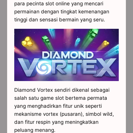
para pecinta slot online yang mencari
permainan dengan tingkat kemenangan
tinggi dan sensasi bermain yang seru.
Diamond Vortex sendiri dikenal sebagai
salah satu game slot bertema permata
yang menghadirkan fitur unik seperti
mekanisme vortex (pusaran), simbol wild,
dan fitur respin yang meningkatkan
peluang menang.