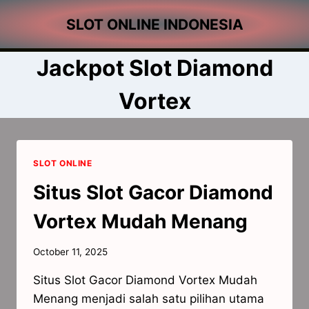
Skip
SLOT ONLINE INDONESIA
to
content
Jackpot Slot Diamond
Vortex
SLOT ONLINE
Situs Slot Gacor Diamond
Vortex Mudah Menang
October 11, 2025
Situs Slot Gacor Diamond Vortex Mudah
Menang menjadi salah satu pilihan utama