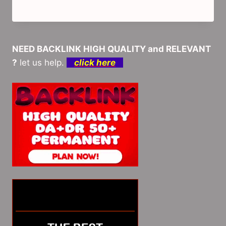
NEED BACKLINK HIGH QUALITY and RELEVANT
?
let us help.
click here