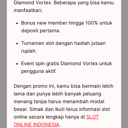
Diamond Vortex. Beberapa yang bisa kamu
manfaatkan:
Bonus new member hingga 100% untuk
deposit pertama.
Turnamen slot dengan hadiah jutaan
rupiah.
Event spin gratis Diamond Vortex untuk
pengguna aktif.
Dengan promo ini, kamu bisa bermain lebih
lama dan punya lebih banyak peluang
menang tanpa harus menambah modal
besar. Simak dan ikuti terus informasi slot
online secara lengkap hanya di
SLOT
ONLINE INDONESIA
.