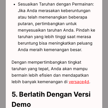
Sesuaikan Taruhan dengan Permainan:
Jika Anda merasakan keberuntungan
atau telah memenangkan beberapa
putaran, pertimbangkan untuk
menyesuaikan taruhan Anda. Pindah ke
taruhan yang lebih tinggi saat merasa
beruntung bisa meningkatkan peluang
Anda meraih kemenangan besar.
Dengan mempertimbangkan tingkat
taruhan yang tepat, Anda akan mampu
bermain lebih efisien dan mendapatkan
lebih banyak kemenangan di
versace4d
.
5. Berlatih Dengan Versi
Demo