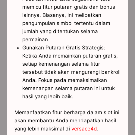
memicu fitur putaran gratis dan bonus
lainnya. Biasanya, ini melibatkan
pengumpulan simbol tertentu dalam
jumlah yang ditentukan selama
permainan.
Gunakan Putaran Gratis Strategis:
Ketika Anda memainkan putaran gratis,
setiap kemenangan selama fitur
tersebut tidak akan mengurangi bankroll
Anda. Fokus pada memaksimalkan
kemenangan selama putaran ini untuk
hasil yang lebih baik.
Memanfaatkan fitur berharga dalam slot ini
akan membantu Anda mendapatkan hasil
yang lebih maksimal di
versace4d
.