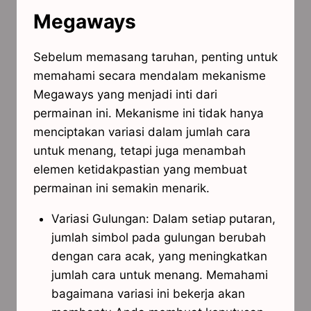
Megaways
Sebelum memasang taruhan, penting untuk
memahami secara mendalam mekanisme
Megaways yang menjadi inti dari
permainan ini. Mekanisme ini tidak hanya
menciptakan variasi dalam jumlah cara
untuk menang, tetapi juga menambah
elemen ketidakpastian yang membuat
permainan ini semakin menarik.
Variasi Gulungan: Dalam setiap putaran,
jumlah simbol pada gulungan berubah
dengan cara acak, yang meningkatkan
jumlah cara untuk menang. Memahami
bagaimana variasi ini bekerja akan