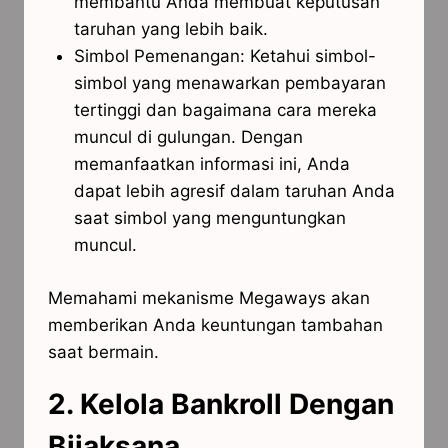
membantu Anda membuat keputusan
taruhan yang lebih baik.
Simbol Pemenangan: Ketahui simbol-
simbol yang menawarkan pembayaran
tertinggi dan bagaimana cara mereka
muncul di gulungan. Dengan
memanfaatkan informasi ini, Anda
dapat lebih agresif dalam taruhan Anda
saat simbol yang menguntungkan
muncul.
Memahami mekanisme Megaways akan
memberikan Anda keuntungan tambahan
saat bermain.
2. Kelola Bankroll Dengan
Bijaksana