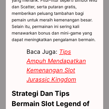
yang menarik. Fitur-fitur seperti simbol Wild
dan Scatter, serta putaran gratis,
memberikan peluang tambahan bagi
pemain untuk meraih kemenangan besar.
Selain itu, permainan ini sering kali
menawarkan bonus dan mini-game yang
dapat meningkatkan pengalaman bermain.
Baca Juga:
Tips
Ampuh Mendapatkan
Kemenangan Slot
Jurassic Kingdom
Strategi Dan Tips
Bermain Slot Legend of