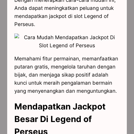
Dengan menerapkan cara-cara mudah ini,
Anda dapat meningkatkan peluang untuk
mendapatkan jackpot di slot Legend of
Perseus.
Memahami fitur permainan, memanfaatkan
putaran gratis, mengelola taruhan dengan
bijak, dan menjaga sikap positif adalah
kunci untuk meraih pengalaman bermain
yang menyenangkan dan menguntungkan.
Mendapatkan Jackpot
Besar Di Legend of
Perseus