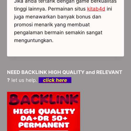
Jika anda tertarik dengan game berkualitas
tinggi lainnya. Permainan situs
kitab4d
ini
juga menawarkan banyak bonus dan
promosi menarik yang membuat
pengalaman bermain semakin sangat
menguntungkan.
NEED BACKLINK HIGH QUALITY and RELEVANT
?
let us help.
click here