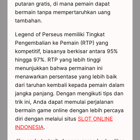
putaran gratis, di mana pemain dapat
bermain tanpa mempertaruhkan uang
tambahan.
Legend of Perseus memiliki Tingkat
Pengembalian ke Pemain (RTP) yang
kompetitif, biasanya berkisar antara 95%
hingga 97%. RTP yang lebih tinggi
menunjukkan bahwa permainan ini
menawarkan persentase yang lebih baik
dari taruhan kembali kepada pemain dalam
jangka panjang. Dengan mengikuti tips dan
trik ini, Anda dapat memulai perjalanan
bermain game online dengan lebih percaya
diri dengan melalui situs
SLOT ONLINE
INDONESIA
.