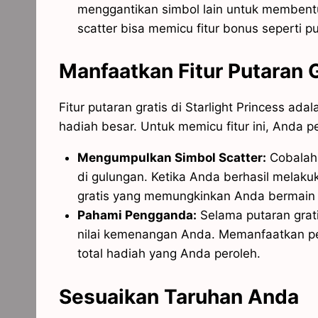
menggantikan simbol lain untuk membentu
scatter bisa memicu fitur bonus seperti pu
Manfaatkan Fitur Putaran G
Fitur putaran gratis di Starlight Princess ad
hadiah besar. Untuk memicu fitur ini, Anda pe
Mengumpulkan Simbol Scatter:
Cobalah 
di gulungan. Ketika Anda berhasil melak
gratis yang memungkinkan Anda bermain t
Pahami Pengganda:
Selama putaran grat
nilai kemenangan Anda. Memanfaatkan pe
total hadiah yang Anda peroleh.
Sesuaikan Taruhan Anda