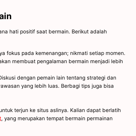
ain
na hati positif saat bermain. Berikut adalah
a fokus pada kemenangan; nikmati setiap momen.
akan membuat pengalaman bermain menjadi lebih
iskusi dengan pemain lain tentang strategi dan
san yang lebih luas. Berbagi tips juga bisa
tuk terjun ke situs aslinya. Kalian dapat berlatih
t
, yang merupakan tempat bermain permainan