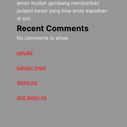
aman mudah gampang memberikan
jackpot besar yang bisa anda dapatkan
di sini.
Recent Comments
No comments to show.
palu4d
bandar togel
demo pg
slot demo pg