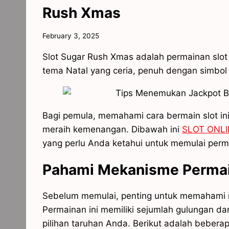
Rush Xmas
February 3, 2025
Slot Sugar Rush Xmas adalah permainan slot
tema Natal yang ceria, penuh dengan simbol
Bagi pemula, memahami cara bermain slot in
meraih kemenangan. Dibawah ini
SLOT ONLI
yang perlu Anda ketahui untuk memulai perm
Pahami Mekanisme Perma
Sebelum memulai, penting untuk memahami m
Permainan ini memiliki sejumlah gulungan d
pilihan taruhan Anda. Berikut adalah beberap