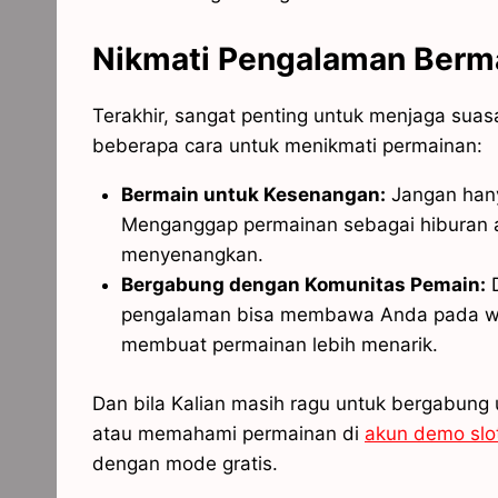
Nikmati Pengalaman Berm
Terakhir, sangat penting untuk menjaga suasa
beberapa cara untuk menikmati permainan:
Bermain untuk Kesenangan:
Jangan hany
Menganggap permainan sebagai hiburan 
menyenangkan.
Bergabung dengan Komunitas Pemain:
D
pengalaman bisa membawa Anda pada wawa
membuat permainan lebih menarik.
Dan bila Kalian masih ragu untuk bergabung un
atau memahami permainan di
akun demo slo
dengan mode gratis.