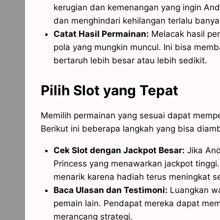
kerugian dan kemenangan yang ingin And
dan menghindari kehilangan terlalu banya
Catat Hasil Permainan:
Melacak hasil pe
pola yang mungkin muncul. Ini bisa memb
bertaruh lebih besar atau lebih sedikit.
Pilih Slot yang Tepat
Memilih permainan yang sesuai dapat mempe
Berikut ini beberapa langkah yang bisa diamb
Cek Slot dengan Jackpot Besar:
Jika Anda
Princess yang menawarkan jackpot tinggi. 
menarik karena hadiah terus meningkat se
Baca Ulasan dan Testimoni:
Luangkan wa
pemain lain. Pendapat mereka dapat mem
merancang strategi.