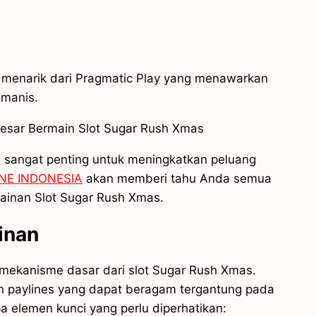
 menarik dari Pragmatic Play yang menawarkan
 manis.
i sangat penting untuk meningkatkan peluang
NE INDONESIA
akan memberi tahu Anda semua
ainan Slot Sugar Rush Xmas.
inan
ekanisme dasar dari slot Sugar Rush Xmas.
an paylines yang dapat beragam tergantung pada
a elemen kunci yang perlu diperhatikan: