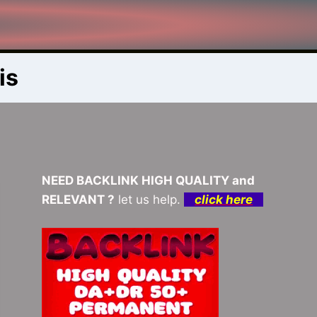
is
NEED BACKLINK HIGH QUALITY and
RELEVANT ?
let us help.
click here