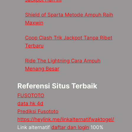
Shield of Sparta Metode Ampuh Raih
Maxwin
Coop Clash Trik Jackpot Tanpa Ribet
Terbaru
Ride The Lightning Cara Ampuh
Menang Besar
Referensi Situs Terbaik
FUSOTOTO
data hk 4d
Prediksi Fusototo
https://heylink.me/linkalternatifwaktogel/
Link alternatif
daftar dan login
100%