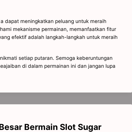
da dapat meningkatkan peluang untuk meraih
emahami mekanisme permainan, memanfaatkan fitur
yang efektif adalah langkah-langkah untuk meraih
n nikmati setiap putaran. Semoga keberuntungan
keajaiban di dalam permainan ini dan jangan lupa
esar Bermain Slot Sugar