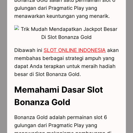
Bonanza Gold salah satu permainan slot 6
gulungan dari Pragmatic Play yang
menawarkan keuntungan yang menarik.
Dibawah ini
SLOT ONLINE INDONESIA
akan
membahas berbagai strategi ampuh yang
dapat Anda terapkan untuk meraih hadiah
besar di Slot Bonanza Gold.
Memahami Dasar Slot
Bonanza Gold
Bonanza Gold adalah permainan slot 6
gulungan dari Pragmatic Play yang