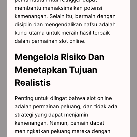
membantu memaksimalkan potensi
kemenangan. Selain itu, bermain dengan
disiplin dan mengendalikan nafsu adalah
kunci utama untuk meraih hasil terbaik
dalam permainan slot online.
Mengelola Risiko Dan
Menetapkan Tujuan
Realistis
Penting untuk diingat bahwa slot online
adalah permainan peluang, dan tidak ada
strategi yang dapat menjamin
kemenangan. Namun, pemain dapat
meningkatkan peluang mereka dengan