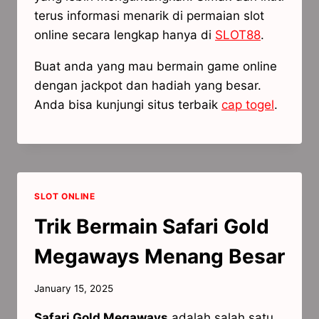
terus informasi menarik di permaian slot
online secara lengkap hanya di
SLOT88
.
Buat anda yang mau bermain game online
dengan jackpot dan hadiah yang besar.
Anda bisa kunjungi situs terbaik
cap togel
.
SLOT ONLINE
Trik Bermain Safari Gold
Megaways Menang Besar
January 15, 2025
Safari Gold Megaways
adalah salah satu