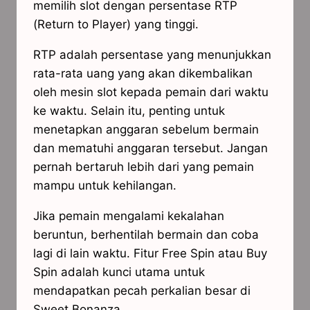
memilih slot dengan persentase RTP
(Return to Player) yang tinggi.
RTP adalah persentase yang menunjukkan
rata-rata uang yang akan dikembalikan
oleh mesin slot kepada pemain dari waktu
ke waktu. Selain itu, penting untuk
menetapkan anggaran sebelum bermain
dan mematuhi anggaran tersebut. Jangan
pernah bertaruh lebih dari yang pemain
mampu untuk kehilangan.
Jika pemain mengalami kekalahan
beruntun, berhentilah bermain dan coba
lagi di lain waktu. Fitur Free Spin atau Buy
Spin adalah kunci utama untuk
mendapatkan pecah perkalian besar di
Sweet Bonanza.