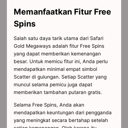
Memanfaatkan Fitur Free
Spins
Salah satu daya tarik utama dari Safari
Gold Megaways adalah fitur Free Spins
yang dapat memberikan kemenangan
besar. Untuk memicu fitur ini, Anda perlu
mendapatkan minimal empat simbol
Scatter di gulungan. Setiap Scatter yang
muncul selama pemicu juga dapat
memberikan tambahan putaran gratis.
Selama Free Spins, Anda akan
mendapatkan keuntungan dari pengganda
yang meningkat secara bertahap setelah
setiap kemenangan. Oleh karena itu,