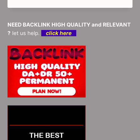
NEED BACKLINK HIGH QUALITY and RELEVANT
?
let us help.
click here