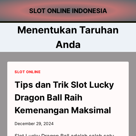
Skip
SLOT ONLINE INDONESIA
to
content
Menentukan Taruhan
Anda
SLOT ONLINE
Tips dan Trik Slot Lucky
Dragon Ball Raih
Kemenangan Maksimal
December 29, 2024