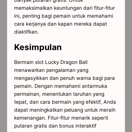
banyak putaran gratis. Untuk
memaksimalkan keuntungan dari fitur-fitur
ini, penting bagi pemain untuk memahami
cara kerjanya dan kapan mereka dapat
diaktifkan.
Kesimpulan
Bermain slot Lucky Dragon Ball
menawarkan pengalaman yang
mengasyikkan dan penuh warna bagi para
pemain. Dengan memahami antarmuka
permainan, menentukan taruhan yang
tepat, dan cara bermain yang efektif, Anda
dapat meningkatkan peluang untuk meraih
kemenangan. Fitur-fitur menarik seperti
putaran gratis dan bonus interaktif