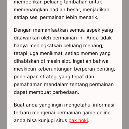
memberikan peluang tambahan untuk
memenangkan hadiah besar, menjadikan
setiap sesi permainan lebih menarik.
Dengan memanfaatkan semua aspek yang
ditawarkan oleh permainan ini. Anda tidak
hanya meningkatkan peluang menang,
tetapi juga menikmati setiap momen yang
dihabiskan di mesin slot. Ingatlah bahwa
meskipun keberuntungan berperan penting,
penerapan strategi yang tepat dan
pemahaman mendalam tentang permainan
dapat membuat perbedaan.
Buat anda yang ingin mengetahui informasi
terbaru mengenai permainan game online
anda bisa kunjugi situs
pak hoki
.