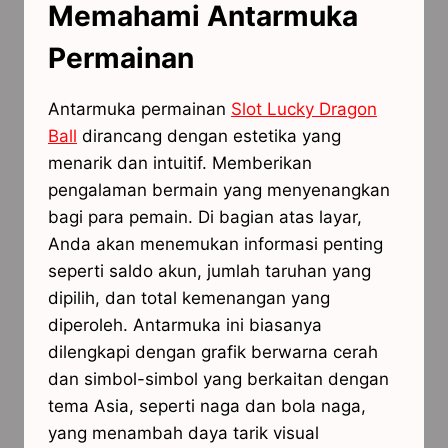
Memahami Antarmuka
Permainan
Antarmuka permainan
Slot Lucky Dragon
Ball
dirancang dengan estetika yang
menarik dan intuitif. Memberikan
pengalaman bermain yang menyenangkan
bagi para pemain. Di bagian atas layar,
Anda akan menemukan informasi penting
seperti saldo akun, jumlah taruhan yang
dipilih, dan total kemenangan yang
diperoleh. Antarmuka ini biasanya
dilengkapi dengan grafik berwarna cerah
dan simbol-simbol yang berkaitan dengan
tema Asia, seperti naga dan bola naga,
yang menambah daya tarik visual