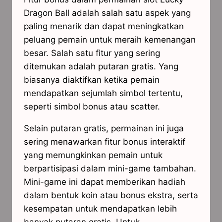
Dragon Ball adalah salah satu aspek yang
paling menarik dan dapat meningkatkan
peluang pemain untuk meraih kemenangan
besar. Salah satu fitur yang sering
ditemukan adalah putaran gratis. Yang
biasanya diaktifkan ketika pemain
mendapatkan sejumlah simbol tertentu,
seperti simbol bonus atau scatter.
Selain putaran gratis, permainan ini juga
sering menawarkan fitur bonus interaktif
yang memungkinkan pemain untuk
berpartisipasi dalam mini-game tambahan.
Mini-game ini dapat memberikan hadiah
dalam bentuk koin atau bonus ekstra, serta
kesempatan untuk mendapatkan lebih