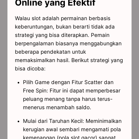
Online yang Efektif
Walau slot adalah permainan berbasis
keberuntungan, bukan berarti tidak ada
strategi yang bisa diterapkan. Pemain
berpengalaman biasanya menggabungkan
beberapa pendekatan untuk
memaksimalkan hasil. Berikut strategi yang
bisa dicoba:
Pilih Game dengan Fitur Scatter dan
Free Spin: Fitur ini dapat memperbesar
peluang menang tanpa harus terus-
menerus menambah saldo.
Mulai dari Taruhan Kecil: Meminimalkan
kerugian awal sembari mengamati pola
kemenangan (pola slot gacor) sangat