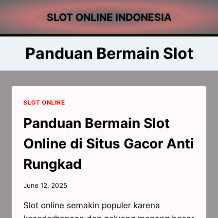
Skip
SLOT ONLINE INDONESIA
to
content
Panduan Bermain Slot
SLOT ONLINE
Panduan Bermain Slot
Online di Situs Gacor Anti
Rungkad
June 12, 2025
Slot online semakin populer karena