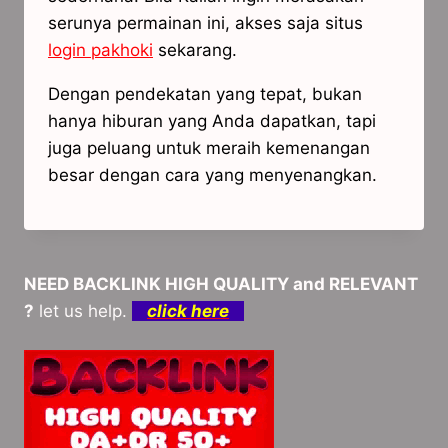
serunya permainan ini, akses saja situs
login pakhoki
sekarang.
Dengan pendekatan yang tepat, bukan
hanya hiburan yang Anda dapatkan, tapi
juga peluang untuk meraih kemenangan
besar dengan cara yang menyenangkan.
NEED BACKLINK HIGH QUALITY and RELEVANT
?
let us help.
click here