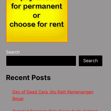
Search
Search
Recent Posts
Day of Dead Cara Jitu Raih Kemenangan
Besar