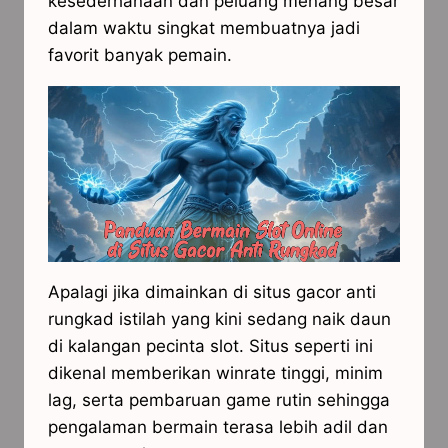
kesederhanaan dan peluang menang besar
dalam waktu singkat membuatnya jadi
favorit banyak pemain.
Apalagi jika dimainkan di situs gacor anti
rungkad istilah yang kini sedang naik daun
di kalangan pecinta slot. Situs seperti ini
dikenal memberikan winrate tinggi, minim
lag, serta pembaruan game rutin sehingga
pengalaman bermain terasa lebih adil dan