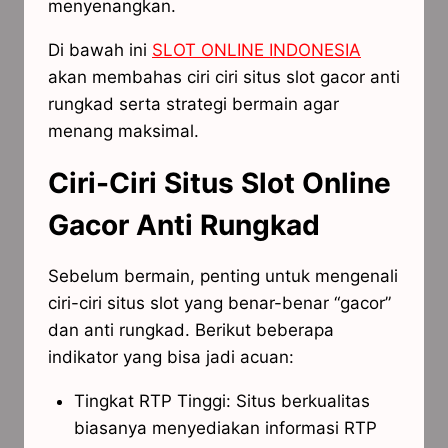
menyenangkan.
Di bawah ini
SLOT ONLINE INDONESIA
akan membahas ciri ciri situs slot gacor anti
rungkad serta strategi bermain agar
menang maksimal.
Ciri-Ciri Situs Slot Online
Gacor Anti Rungkad
Sebelum bermain, penting untuk mengenali
ciri-ciri situs slot yang benar-benar “gacor”
dan anti rungkad. Berikut beberapa
indikator yang bisa jadi acuan:
Tingkat RTP Tinggi: Situs berkualitas
biasanya menyediakan informasi RTP