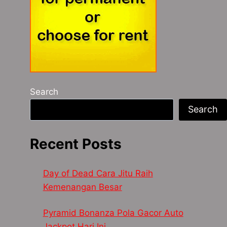
Search
Search
Recent Posts
Day of Dead Cara Jitu Raih
Kemenangan Besar
Pyramid Bonanza Pola Gacor Auto
Jackpot Hari Ini