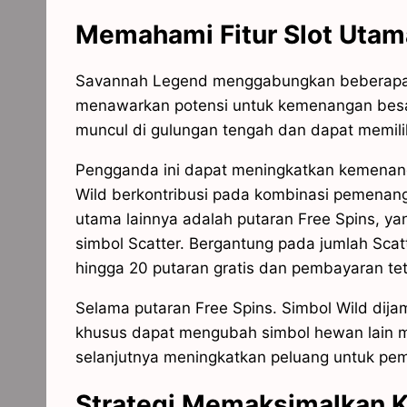
Memahami Fitur Slot Utam
Savannah Legend menggabungkan beberapa 
menawarkan potensi untuk kemenangan besar. D
muncul di gulungan tengah dan dapat memili
Pengganda ini dapat meningkatkan kemenanga
Wild berkontribusi pada kombinasi pemenang
utama lainnya adalah putaran Free Spins, ya
simbol Scatter. Bergantung pada jumlah Sca
hingga 20 putaran gratis dan pembayaran te
Selama putaran Free Spins. Simbol Wild dija
khusus dapat mengubah simbol hewan lain me
selanjutnya meningkatkan peluang untuk pe
Strategi Memaksimalkan