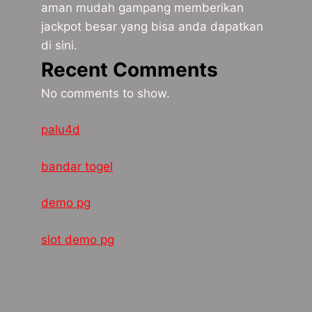
aman mudah gampang memberikan
jackpot besar yang bisa anda dapatkan
di sini.
Recent Comments
No comments to show.
palu4d
bandar togel
demo pg
slot demo pg