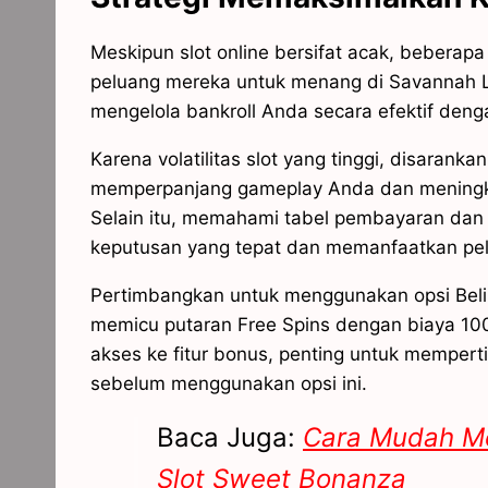
Meskipun slot online bersifat acak, bebera
peluang mereka untuk menang di Savannah 
mengelola bankroll Anda secara efektif de
Karena volatilitas slot yang tinggi, disarank
memperpanjang gameplay Anda dan meningka
Selain itu, memahami tabel pembayaran dan
keputusan yang tepat dan memanfaatkan pe
Pertimbangkan untuk menggunakan opsi Beli
memicu putaran Free Spins dengan biaya 100
akses ke fitur bonus, penting untuk mempe
sebelum menggunakan opsi ini.
Baca Juga:
Cara Mudah Me
Slot Sweet Bonanza