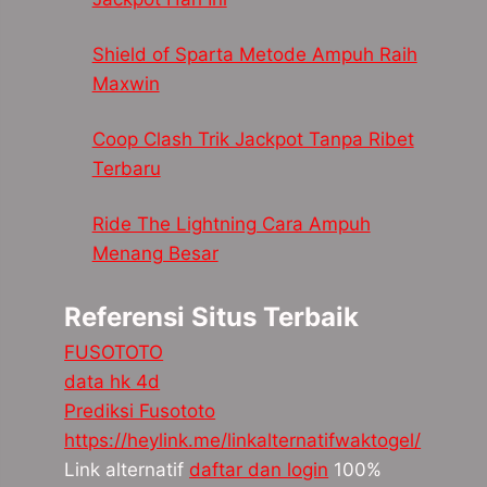
Shield of Sparta Metode Ampuh Raih
Maxwin
Coop Clash Trik Jackpot Tanpa Ribet
Terbaru
Ride The Lightning Cara Ampuh
Menang Besar
Referensi Situs Terbaik
FUSOTOTO
data hk 4d
Prediksi Fusototo
https://heylink.me/linkalternatifwaktogel/
Link alternatif
daftar dan login
100%