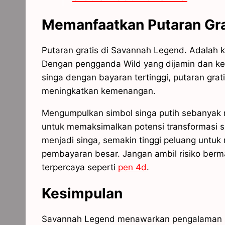
Memanfaatkan Putaran Gra
Putaran gratis di Savannah Legend. Adalah 
Dengan pengganda Wild yang dijamin dan k
singa dengan bayaran tertinggi, putaran gra
meningkatkan kemenangan.
Mengumpulkan simbol singa putih sebanyak m
untuk memaksimalkan potensi transformasi 
menjadi singa, semakin tinggi peluang unt
pembayaran besar. Jangan ambil risiko bermain
terpercaya seperti
pen 4d
.
Kesimpulan
Savannah Legend menawarkan pengalaman s