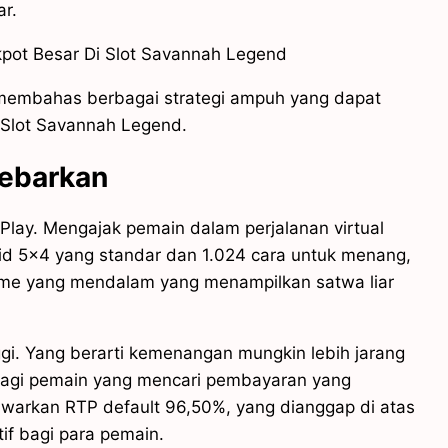
r.
embahas berbagai strategi ampuh yang dapat
 Slot Savannah Legend.
debarkan
 Play. Mengajak pemain dalam perjalanan virtual
grid 5×4 yang standar dan 1.024 cara untuk menang,
ame yang mendalam yang menampilkan satwa liar
inggi. Yang berarti kemenangan mungkin lebih jarang
k bagi pemain yang mencari pembayaran yang
awarkan RTP default 96,50%, yang dianggap di atas
if bagi para pemain.