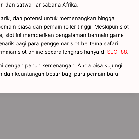
dan satwa liar sabana Afrika.
narik, dan potensi untuk memenangkan hingga
pemain biasa dan pemain roller tinggi. Meskipun slot
tas, slot ini memberikan pengalaman bermain game
narik bagi para penggemar slot bertema safari.
ermaian slot online secara lengkap hanya di
SLOT88
.
esmi dengan penuh kemenangan. Anda bisa kujungi
dan keuntungan besar bagi para pemain baru.