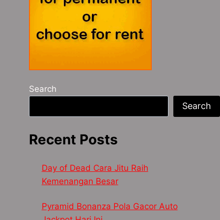
Search
Search
Recent Posts
Day of Dead Cara Jitu Raih
Kemenangan Besar
Pyramid Bonanza Pola Gacor Auto
Jackpot Hari Ini