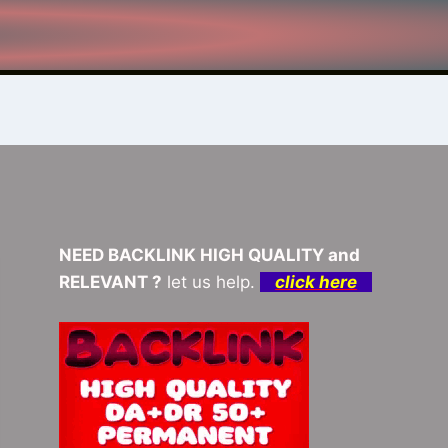
NEED BACKLINK HIGH QUALITY and
RELEVANT ?
let us help.
click here