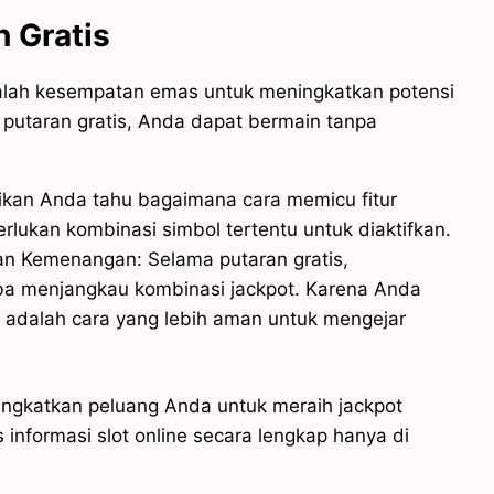
n Gratis
dalah kesempatan emas untuk meningkatkan potensi
utaran gratis, Anda dapat bermain tanpa
tikan Anda tahu bagaimana cara memicu fitur
lukan kombinasi simbol tertentu untuk diaktifkan.
an Kemenangan: Selama putaran gratis,
a menjangkau kombinasi jackpot. Karena Anda
i adalah cara yang lebih aman untuk mengejar
ingkatkan peluang Anda untuk meraih jackpot
 informasi slot online secara lengkap hanya di