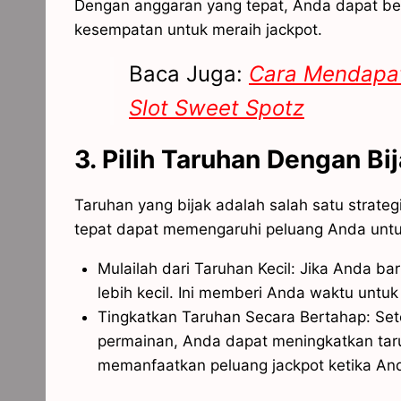
Dengan anggaran yang tepat, Anda dapat ber
kesempatan untuk meraih jackpot.
Baca Juga:
Cara Mendapat
Slot Sweet Spotz
3. Pilih Taruhan Dengan Bi
Taruhan yang bijak adalah salah satu strateg
tepat dapat memengaruhi peluang Anda unt
Mulailah dari Taruhan Kecil: Jika Anda b
lebih kecil. Ini memberi Anda waktu untu
Tingkatkan Taruhan Secara Bertahap: Se
permainan, Anda dapat meningkatkan tar
memanfaatkan peluang jackpot ketika An