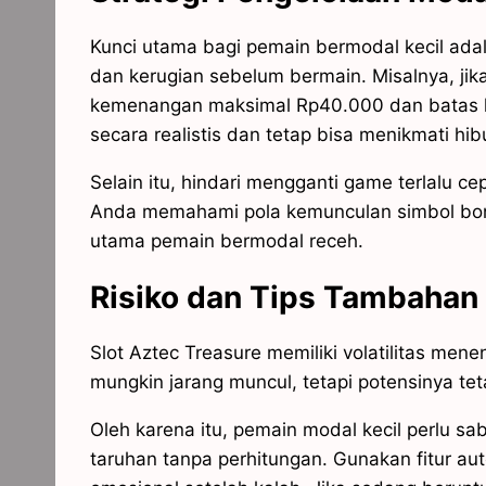
Kunci utama bagi pemain bermodal kecil ad
dan kerugian sebelum bermain. Misalnya, ji
kemenangan maksimal Rp40.000 dan batas ke
secara realistis dan tetap bisa menikmati hib
Selain itu, hindari mengganti game terlalu 
Anda memahami pola kemunculan simbol bonu
utama pemain bermodal receh.
Risiko dan Tips Tambahan
Slot Aztec Treasure memiliki volatilitas men
mungkin jarang muncul, tetapi potensinya tet
Oleh karena itu, pemain modal kecil perlu sa
taruhan tanpa perhitungan. Gunakan fitur au