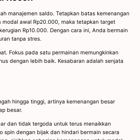
alah manajemen saldo. Tetapkan batas kemenangan
ka modal awal Rp20.000, maka tetapkan target
rugian Rp10.000. Dengan cara ini, Anda bermain
uran tanpa stres.
cepat. Fokus pada satu permainan memungkinkan
s dengan lebih baik. Kesabaran adalah senjata
engah hingga tinggi, artinya kemenangan besar
ap besar.
bar dan tidak tergoda untuk terus menaikkan
to spin dengan bijak dan hindari bermain secara