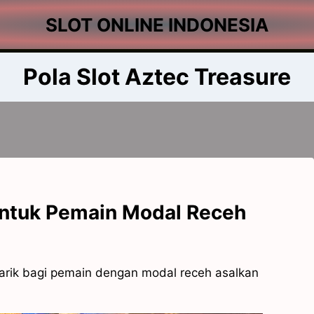
SLOT ONLINE INDONESIA
Pola Slot Aztec Treasure
 Untuk Pemain Modal Receh
narik bagi pemain dengan modal receh asalkan