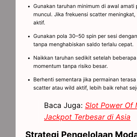
Gunakan taruhan minimum di awal amati p
muncul. Jika frekuensi scatter meningkat
aktif.
Gunakan pola 30–50 spin per sesi dengan
tanpa menghabiskan saldo terlalu cepat.
Naikkan taruhan sedikit setelah bebera
momentum tanpa risiko besar.
Berhenti sementara jika permainan terasa
scatter atau wild aktif, lebih baik rehat 
Baca Juga:
Slot Power Of
Jackpot Terbesar di Asia
Strategi Pengelolaan Mod