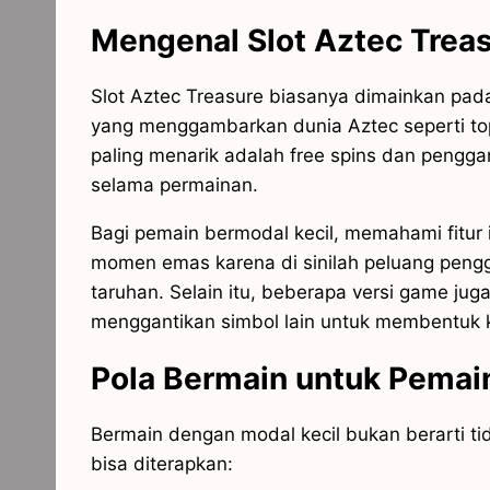
Mengenal Slot Aztec Treas
Slot Aztec Treasure biasanya dimainkan pad
yang menggambarkan dunia Aztec seperti tope
paling menarik adalah free spins dan peng
selama permainan.
Bagi pemain bermodal kecil, memahami fitur i
momen emas karena di sinilah peluang peng
taruhan. Selain itu, beberapa versi game juga
menggantikan simbol lain untuk membentuk
Pola Bermain untuk Pemai
Bermain dengan modal kecil bukan berarti ti
bisa diterapkan: