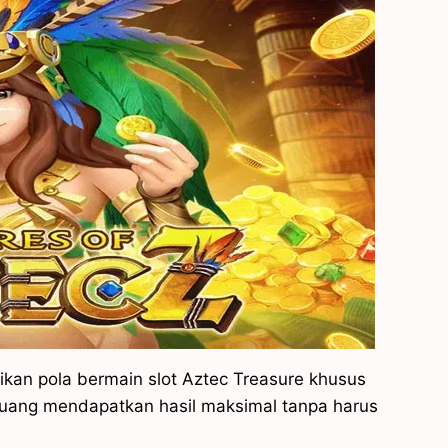
an pola bermain slot Aztec Treasure khusus
luang mendapatkan hasil maksimal tanpa harus