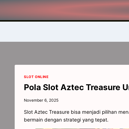
Skip
to
content
SLOT ONLINE
Pola Slot Aztec Treasure
November 6, 2025
Slot Aztec Treasure bisa menjadi pilihan me
bermain dengan strategi yang tepat.