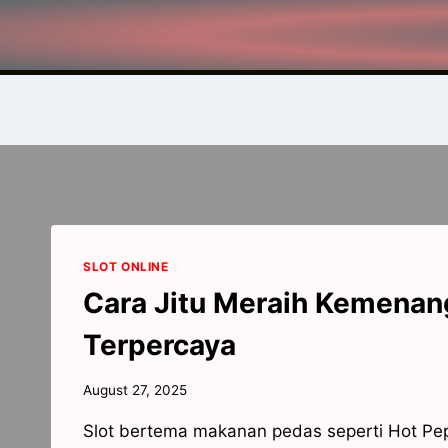
Skip
to
content
SLOT ONLINE
Cara Jitu Meraih Kemenang
Terpercaya
August 27, 2025
Slot bertema makanan pedas seperti Hot Pepp