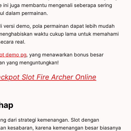
ode ini juga membantu mengenali seberapa sering
ncul dalam permainan.
i versi demo, pola permainan dapat lebih mudah
a menghabiskan waktu cukup lama untuk memahami
ecara real.
lot demo pg
, yang menawarkan bonus besar
gan yang menguntungkan!
ackpot Slot Fire Archer Online
ahap
ng dari strategi kemenangan. Slot dengan
lukan kesabaran, karena kemenangan besar biasanya