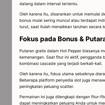
datang dalam interval tertentu.
Oleh karena itu, disarankan untuk memulai deng
bonus mulai sering muncul atau terdapat ind
turut, saat itulah menaikkan taruhan secara 
Fokus pada Bonus & Putara
Putaran gratis dalam Hot Pepper biasanya m
kemenangan. Saat fitur ini aktif, pengganda bi
kombinasi cascade yang terjadi berkali-kali.
Oleh karena itu, fokus utama sebaiknya diara
Beberapa platform penyedia slot juga menaw
peningkatan peluang scatter.
Permainan ini juga dilengkapi dengan fitur-fit
dapat meningkatkan peluang Anda untuk mem