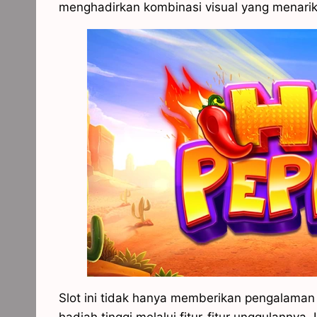
menghadirkan kombinasi visual yang menarik 
Slot ini tidak hanya memberikan pengalaman
hadiah tinggi melalui fitur-fitur unggulannya