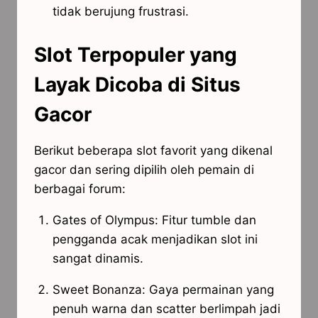
tidak berujung frustrasi.
Slot Terpopuler yang
Layak Dicoba di Situs
Gacor
Berikut beberapa slot favorit yang dikenal
gacor dan sering dipilih oleh pemain di
berbagai forum:
Gates of Olympus: Fitur tumble dan
pengganda acak menjadikan slot ini
sangat dinamis.
Sweet Bonanza: Gaya permainan yang
penuh warna dan scatter berlimpah jadi