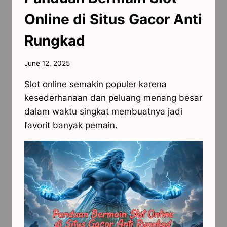
Online di Situs Gacor Anti
Rungkad
June 12, 2025
Slot online semakin populer karena
kesederhanaan dan peluang menang besar
dalam waktu singkat membuatnya jadi
favorit banyak pemain.