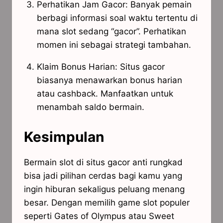
Perhatikan Jam Gacor: Banyak pemain
berbagi informasi soal waktu tertentu di
mana slot sedang “gacor”. Perhatikan
momen ini sebagai strategi tambahan.
Klaim Bonus Harian: Situs gacor
biasanya menawarkan bonus harian
atau cashback. Manfaatkan untuk
menambah saldo bermain.
Kesimpulan
Bermain slot di situs gacor anti rungkad
bisa jadi pilihan cerdas bagi kamu yang
ingin hiburan sekaligus peluang menang
besar. Dengan memilih game slot populer
seperti Gates of Olympus atau Sweet