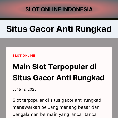
Skip
SLOT ONLINE INDONESIA
to
content
Situs Gacor Anti Rungkad
SLOT ONLINE
Main Slot Terpopuler di
Situs Gacor Anti Rungkad
June 12, 2025
Slot terpopuler di situs gacor anti rungkad
menawarkan peluang menang besar dan
pengalaman bermain yang lancar tanpa