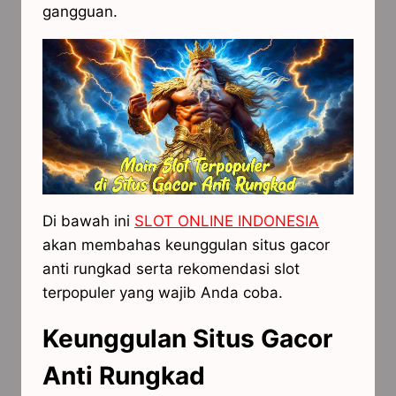
gangguan.
Di bawah ini
SLOT ONLINE INDONESIA
akan membahas keunggulan situs gacor
anti rungkad serta rekomendasi slot
terpopuler yang wajib Anda coba.
Keunggulan Situs Gacor
Anti Rungkad