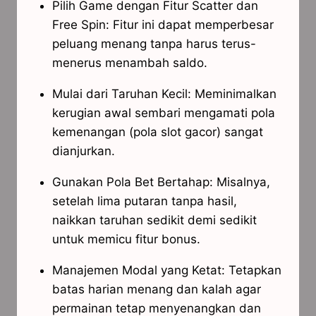
Pilih Game dengan Fitur Scatter dan
Free Spin: Fitur ini dapat memperbesar
peluang menang tanpa harus terus-
menerus menambah saldo.
Mulai dari Taruhan Kecil: Meminimalkan
kerugian awal sembari mengamati pola
kemenangan (pola slot gacor) sangat
dianjurkan.
Gunakan Pola Bet Bertahap: Misalnya,
setelah lima putaran tanpa hasil,
naikkan taruhan sedikit demi sedikit
untuk memicu fitur bonus.
Manajemen Modal yang Ketat: Tetapkan
batas harian menang dan kalah agar
permainan tetap menyenangkan dan