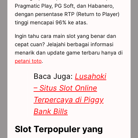
Pragmatic Play, PG Soft, dan Habanero,
dengan persentase RTP (Return to Player)
tinggi mencapai 96% ke atas.
Ingin tahu cara main slot yang benar dan
cepat cuan? Jelajahi berbagai informasi
menarik dan update game terbaru hanya di
petani toto
.
Baca Juga:
Lusahoki
– Situs Slot Online
Terpercaya di Piggy
Bank Bills
Slot Terpopuler yang