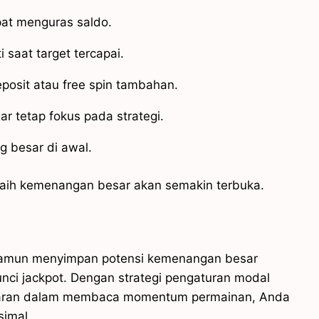
pat menguras saldo.
saat target tercapai.
posit atau free spin tambahan.
r tetap fokus pada strategi.
g besar di awal.
raih kemenangan besar akan semakin terbuka.
namun menyimpan potensi kemenangan besar
nci jackpot. Dengan strategi pengaturan modal
sabaran dalam membaca momentum permainan, Anda
simal.