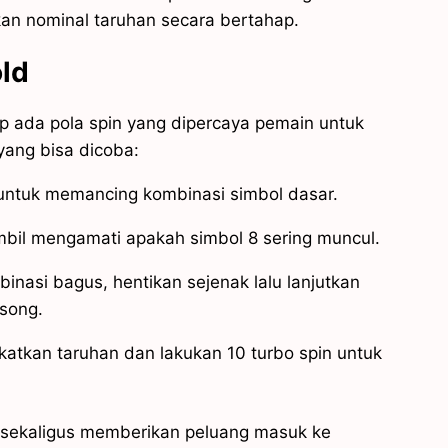
kan nominal taruhan secara bertahap.
old
ap ada pola spin yang dipercaya pemain untuk
ang bisa dicoba:
untuk memancing kombinasi simbol dasar.
mbil mengamati apakah simbol 8 sering muncul.
nasi bagus, hentikan sejenak lalu lanjutkan
osong.
gkatkan taruhan dan lakukan 10 turbo spin untuk
 sekaligus memberikan peluang masuk ke