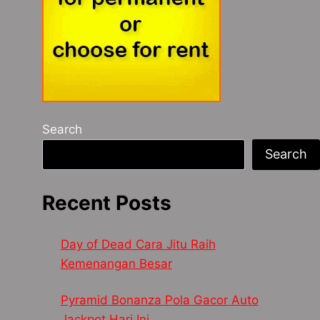
Search
Search
Recent Posts
Day of Dead Cara Jitu Raih
Kemenangan Besar
Pyramid Bonanza Pola Gacor Auto
Jackpot Hari Ini