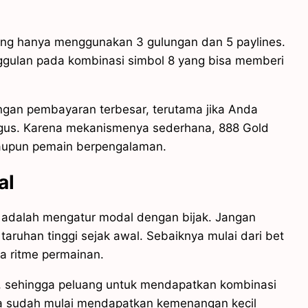
yang hanya menggunakan 3 gulungan dan 5 paylines.
unggulan pada kombinasi simbol 8 yang bisa memberi
gan pembayaran terbesar, terutama jika Anda
igus. Karena mekanismenya sederhana, 888 Gold
maupun pemain berpengalaman.
al
t adalah mengatur modal dengan bijak. Jangan
ruhan tinggi sejak awal. Sebaiknya mulai dari bet
a ritme permainan.
ma, sehingga peluang untuk mendapatkan kombinasi
Jika sudah mulai mendapatkan kemenangan kecil