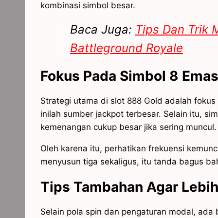
kombinasi simbol besar.
Baca Juga:
Tips Dan Trik 
Battleground Royale
Fokus Pada Simbol 8 Ema
Strategi utama di slot 888 Gold adalah foku
inilah sumber jackpot terbesar. Selain itu, s
kemenangan cukup besar jika sering muncul.
Oleh karena itu, perhatikan frekuensi kemun
menyusun tiga sekaligus, itu tanda bagus 
Tips Tambahan Agar Lebi
Selain pola spin dan pengaturan modal, ada