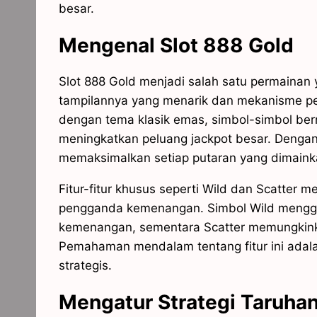
besar.
Mengenal Slot 888 Gold
Slot 888 Gold menjadi salah satu permainan 
tampilannya yang menarik dan mekanisme per
dengan tema klasik emas, simbol-simbol berni
meningkatkan peluang jackpot besar. Dengan 
memaksimalkan setiap putaran yang dimaink
Fitur-fitur khusus seperti Wild dan Scatter
pengganda kemenangan. Simbol Wild menggan
kemenangan, sementara Scatter memungkink
Pemahaman mendalam tentang fitur ini adala
strategis.
Mengatur Strategi Taruha