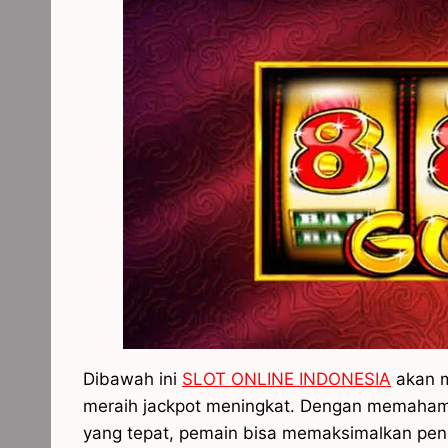
Dibawah ini
SLOT ONLINE INDONESIA
akan m
meraih jackpot meningkat. Dengan memahami
yang tepat, pemain bisa memaksimalkan pe