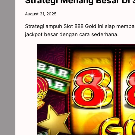
Strategi Menang Besar Di 
August 31, 2025
Strategi ampuh Slot 888 Gold ini siap mem
jackpot besar dengan cara sederhana.