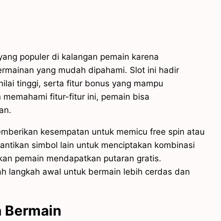
yang populer di kalangan pemain karena
mainan yang mudah dipahami. Slot ini hadir
lai tinggi, serta fitur bonus yang mampu
memahami fitur-fitur ini, pemain bisa
an.
 memberikan kesempatan untuk memicu free spin atau
tikan simbol lain untuk menciptakan kombinasi
an pemain mendapatkan putaran gratis.
h langkah awal untuk bermain lebih cerdas dan
n Bermain