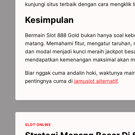
kunjungi situs terbaik dengan cara mengklik 
Kesimpulan
Bermain Slot 888 Gold bukan hanya soal kebe
matang. Memahami fitur, mengatur taruhan, 
dan modal menjadi kunci meraih jackpot besar
mendapatkan kemenangan maksimal akan men
Biar nggak cuma andalin hoki, waktunya main
pentingnya cuma di
jamuslot alternatif
.
SLOT ONLINE