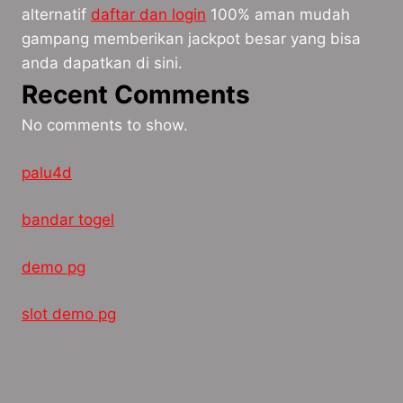
alternatif
daftar dan login
100% aman mudah
gampang memberikan jackpot besar yang bisa
anda dapatkan di sini.
Recent Comments
No comments to show.
palu4d
bandar togel
demo pg
slot demo pg