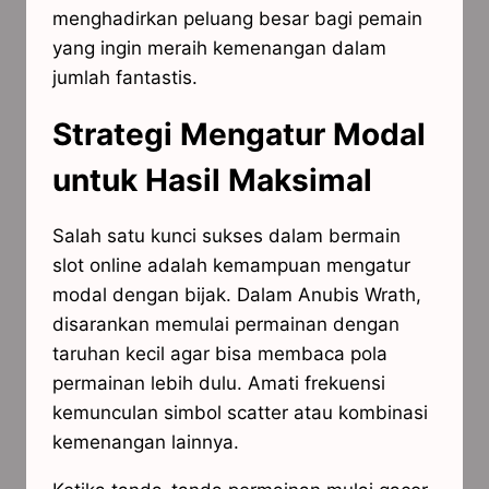
menghadirkan peluang besar bagi pemain
yang ingin meraih kemenangan dalam
jumlah fantastis.
Strategi Mengatur Modal
untuk Hasil Maksimal
Salah satu kunci sukses dalam bermain
slot online adalah kemampuan mengatur
modal dengan bijak. Dalam Anubis Wrath,
disarankan memulai permainan dengan
taruhan kecil agar bisa membaca pola
permainan lebih dulu. Amati frekuensi
kemunculan simbol scatter atau kombinasi
kemenangan lainnya.