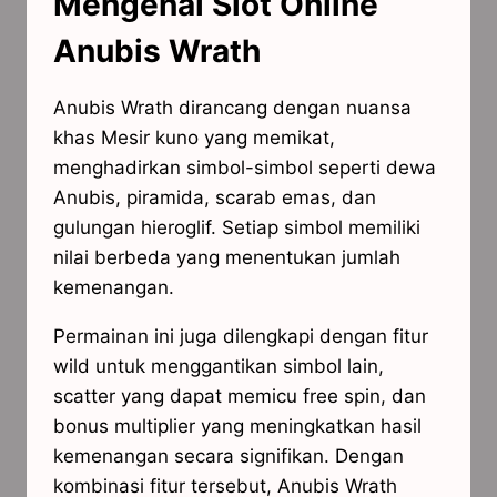
Mengenal Slot Online
Anubis Wrath
Anubis Wrath dirancang dengan nuansa
khas Mesir kuno yang memikat,
menghadirkan simbol-simbol seperti dewa
Anubis, piramida, scarab emas, dan
gulungan hieroglif. Setiap simbol memiliki
nilai berbeda yang menentukan jumlah
kemenangan.
Permainan ini juga dilengkapi dengan fitur
wild untuk menggantikan simbol lain,
scatter yang dapat memicu free spin, dan
bonus multiplier yang meningkatkan hasil
kemenangan secara signifikan. Dengan
kombinasi fitur tersebut, Anubis Wrath