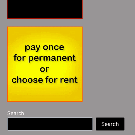
Search
Search