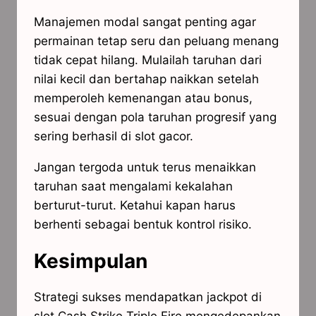
Manajemen modal sangat penting agar
permainan tetap seru dan peluang menang
tidak cepat hilang. Mulailah taruhan dari
nilai kecil dan bertahap naikkan setelah
memperoleh kemenangan atau bonus,
sesuai dengan pola taruhan progresif yang
sering berhasil di slot gacor.
Jangan tergoda untuk terus menaikkan
taruhan saat mengalami kekalahan
berturut-turut. Ketahui kapan harus
berhenti sebagai bentuk kontrol risiko.
Kesimpulan
Strategi sukses mendapatkan jackpot di