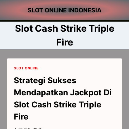
Skip
SLOT ONLINE INDONESIA
to
content
Slot Cash Strike Triple
Fire
SLOT ONLINE
Strategi Sukses
Mendapatkan Jackpot Di
Slot Cash Strike Triple
Fire