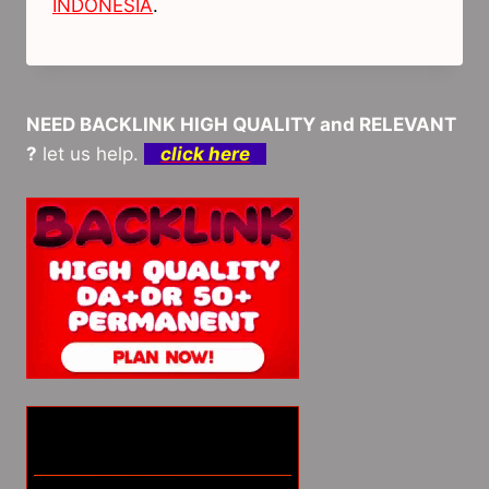
INDONESIA
.
NEED BACKLINK HIGH QUALITY and RELEVANT
?
let us help.
click here