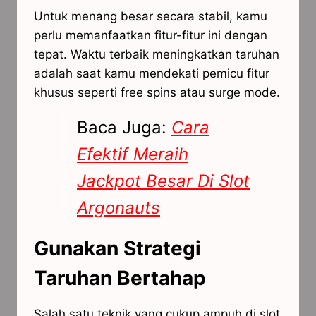
Untuk menang besar secara stabil, kamu
perlu memanfaatkan fitur-fitur ini dengan
tepat. Waktu terbaik meningkatkan taruhan
adalah saat kamu mendekati pemicu fitur
khusus seperti free spins atau surge mode.
Baca Juga:
Cara
Efektif Meraih
Jackpot Besar Di Slot
Argonauts
Gunakan Strategi
Taruhan Bertahap
Salah satu teknik yang cukup ampuh di slot