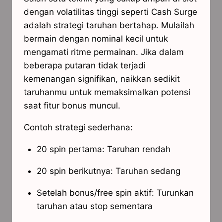
dengan volatilitas tinggi seperti Cash Surge
adalah strategi taruhan bertahap. Mulailah
bermain dengan nominal kecil untuk
mengamati ritme permainan. Jika dalam
beberapa putaran tidak terjadi
kemenangan signifikan, naikkan sedikit
taruhanmu untuk memaksimalkan potensi
saat fitur bonus muncul.
Contoh strategi sederhana:
20 spin pertama: Taruhan rendah
20 spin berikutnya: Taruhan sedang
Setelah bonus/free spin aktif: Turunkan
taruhan atau stop sementara