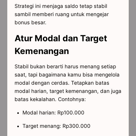
Strategi ini menjaga saldo tetap stabil
sambil memberi ruang untuk mengejar
bonus besar.
Atur Modal dan Target
Kemenangan
Stabil bukan berarti harus menang setiap
saat, tapi bagaimana kamu bisa mengelola
modal dengan cerdas. Tetapkan batas
modal harian, target kemenangan, dan juga
batas kekalahan. Contohnya:
Modal harian: Rp100.000
Target menang: Rp300.000