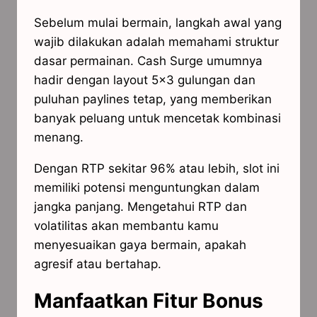
Sebelum mulai bermain, langkah awal yang
wajib dilakukan adalah memahami struktur
dasar permainan. Cash Surge umumnya
hadir dengan layout 5×3 gulungan dan
puluhan paylines tetap, yang memberikan
banyak peluang untuk mencetak kombinasi
menang.
Dengan RTP sekitar 96% atau lebih, slot ini
memiliki potensi menguntungkan dalam
jangka panjang. Mengetahui RTP dan
volatilitas akan membantu kamu
menyesuaikan gaya bermain, apakah
agresif atau bertahap.
Manfaatkan Fitur Bonus