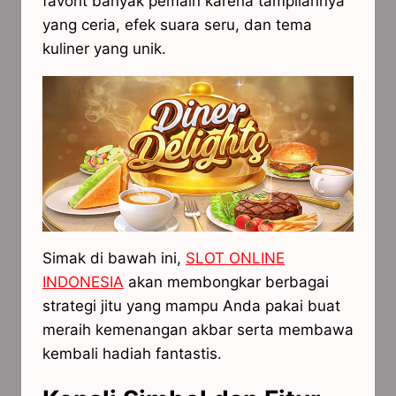
favorit banyak pemain karena tampilannya
yang ceria, efek suara seru, dan tema
kuliner yang unik.
Simak di bawah ini,
SLOT ONLINE
INDONESIA
akan membongkar berbagai
strategi jitu yang mampu Anda pakai buat
meraih kemenangan akbar serta membawa
kembali hadiah fantastis.