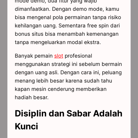
mode demo, dua fitur yang wajib
dimanfaatkan. Dengan demo mode, kamu
bisa mengenal pola permainan tanpa risiko
kehilangan uang. Sementara free spin dari
bonus situs bisa menambah kemenangan
tanpa mengeluarkan modal ekstra.
Banyak pemain
slot
profesional
menggunakan strategi ini sebelum bermain
dengan uang asli. Dengan cara ini, peluang
menang lebih besar karena sudah tahu
kapan mesin cenderung memberikan
hadiah besar.
Disiplin dan Sabar Adalah
Kunci