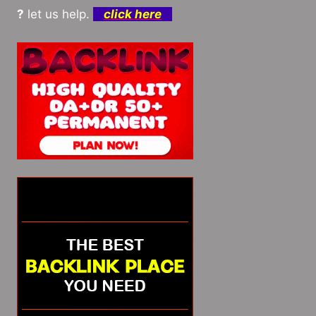
?
let us help.
click here