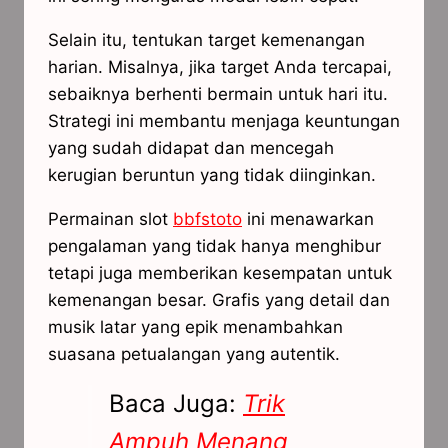
Selain itu, tentukan target kemenangan
harian. Misalnya, jika target Anda tercapai,
sebaiknya berhenti bermain untuk hari itu.
Strategi ini membantu menjaga keuntungan
yang sudah didapat dan mencegah
kerugian beruntun yang tidak diinginkan.
Permainan slot
bbfstoto
ini menawarkan
pengalaman yang tidak hanya menghibur
tetapi juga memberikan kesempatan untuk
kemenangan besar. Grafis yang detail dan
musik latar yang epik menambahkan
suasana petualangan yang autentik.
Baca Juga:
Trik
Ampuh Menang